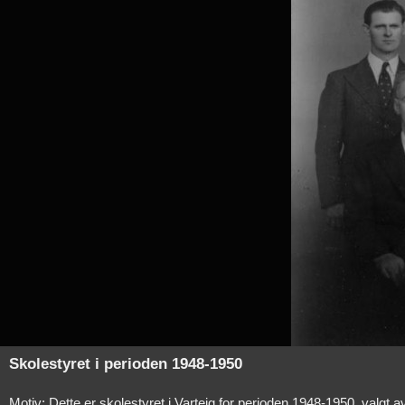
Skolestyret i perioden 1948-1950
Motiv: Dette er skolestyret i Varteig for perioden 1948-1950, valgt