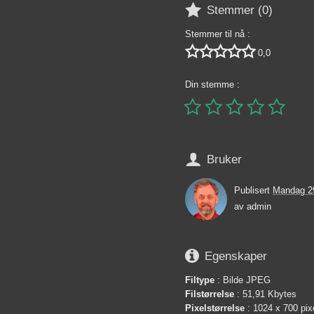

Stemmer (
0
)
Stemmer til nå :





0,0
Din stemme :






Bruker
Publisert
Mandag 29
av
admin

Egenskaper
Filtype
: Bilde JPEG
Filstørrelse
: 51,91 Kbytes
Pixelstørrelse
: 1024 x 700 pix