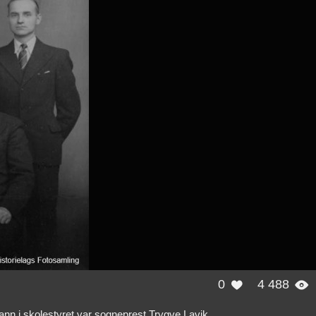
0
4 488


nn i skolestyret var sogneprest Trygve Lavik.