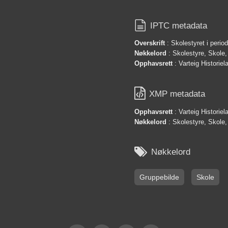

IPTC metadata
Overskrift
: Skolestyret i peri
Nøkkelord
: Skolestyre, Skole,
Opphavsrett
: Varteig Historie

XMP metadata
Opphavsrett
: Varteig Historie
Nøkkelord
: Skolestyre, Skole,

Nøkkelord
Gruppebilde
Skole