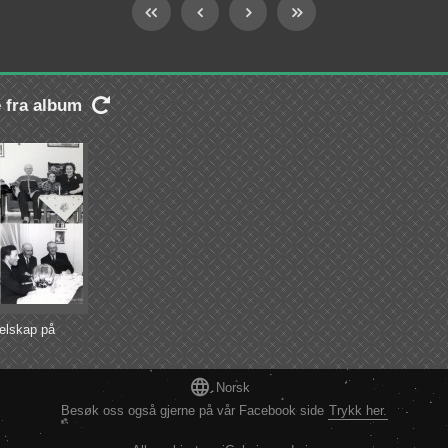
e fra album

elskap på
eshaugen

Norsk
Besøk oss også gjerne på vår Facebook side
Trykk her.