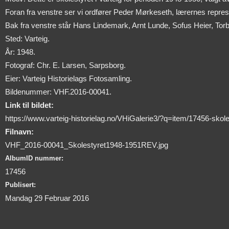
Foran fra venstre ser vi ordfører Peder Mørkeseth, lærernes repre
Bak fra venstre står Hans Lindemark, Arnt Lunde, Sofus Heier, Tor
Sted: Varteig.
År: 1948.
Fotograf: Chr. E. Larsen, Sarpsborg.
Eier: Varteig Historielags Fotosamling.
Bildenummer: VHF.2016-00041.
Link til bildet:
https://www.varteig-historielag.no/VHiGalerie3/?q=item/17456-skol
Filnavn:
VHF_2016-00041_Skolestyret1948-1951REV.jpg
AlbumID nummer:
17456
Publisert:
Mandag 29 Februar 2016