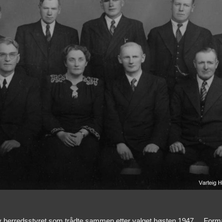
 av herredsstyret som trådte sammen etter valget høsten 1947.
Forma