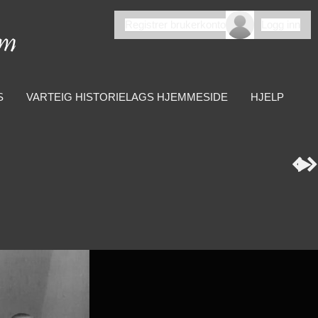
Registrer brukerkonto
Logg inn
S
VARTEIG HISTORIELAGS HJEMMESIDE
HJELP


