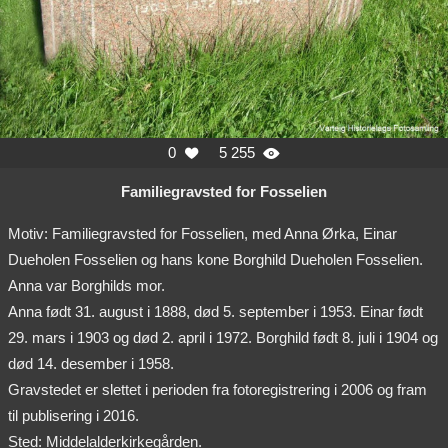
0
5 255


Familiegravsted for Fosselien
Motiv: Familiegravsted for Fosselien, med Anna Ørka, Einar
Dueholen Fosselien og hans kone Borghild Dueholen Fosselien.
Anna var Borghilds mor.
Anna født 31. august i 1888, død 5. september i 1953. Einar født
29. mars i 1903 og død 2. april i 1972. Borghild født 8. juli i 1904 og
død 14. desember i 1958.
Gravstedet er slettet i perioden fra fotoregistrering i 2006 og fram
til publisering i 2016.
Sted: Middelalderkirkegården.