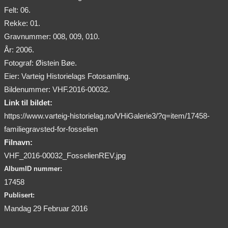
Felt: 06.
Rekke: 01.
Gravnummer: 008, 009, 010.
År: 2006.
Fotograf: Øistein Bøe.
Eier: Varteig Historielags Fotosamling.
Bildenummer: VHF.2016-00032.
Link til bildet:
https://www.varteig-historielag.no/VHiGalerie3/?q=item/17458-
familiegravsted-for-fosselien
Filnavn:
VHF_2016-00032_FosselienREV.jpg
AlbumID nummer:
17458
Publisert:
Mandag 29 Februar 2016