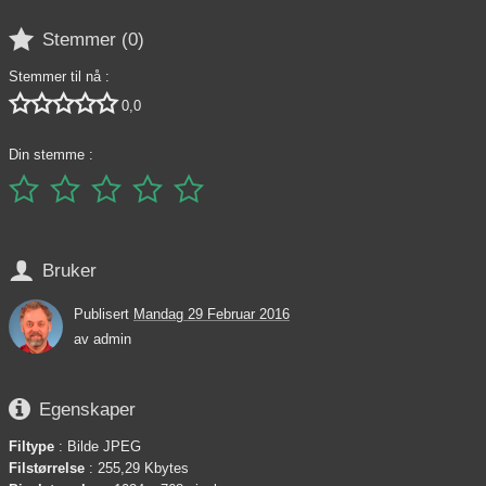

Stemmer (
0
)
Stemmer til nå :





0,0
Din stemme :






Bruker
Publisert
Mandag 29 Februar 2016
av
admin

Egenskaper
Filtype
: Bilde JPEG
Filstørrelse
: 255,29 Kbytes