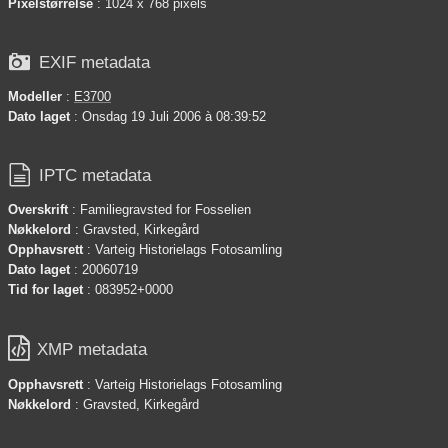
Pixelstørrelse
: 1024 x 768 pixels

EXIF metadata
Modeller
:
E3700
Dato laget
: Onsdag 19 Juli 2006 à 08:39:52

IPTC metadata
Overskrift
: Familiegravsted for Fosselien
Nøkkelord
: Gravsted, Kirkegård
Opphavsrett
: Varteig Historielags Fotosamling
Dato laget
: 20060719
Tid for laget
: 083952+0000

XMP metadata
Opphavsrett
: Varteig Historielags Fotosamling
Nøkkelord
: Gravsted, Kirkegård