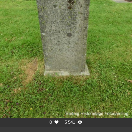
0
5 541

