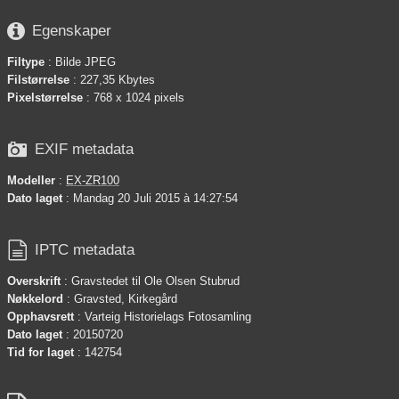

Egenskaper
Filtype
: Bilde JPEG
Filstørrelse
: 227,35 Kbytes
Pixelstørrelse
: 768 x 1024 pixels

EXIF metadata
Modeller
:
EX-ZR100
Dato laget
: Mandag 20 Juli 2015 à 14:27:54

IPTC metadata
Overskrift
: Gravstedet til Ole Olsen Stubrud
Nøkkelord
: Gravsted, Kirkegård
Opphavsrett
: Varteig Historielags Fotosamling
Dato laget
: 20150720
Tid for laget
: 142754