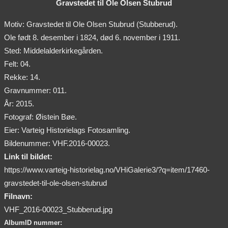
Gravstedet til Ole Olsen Stubrud
Motiv: Gravstedet til Ole Olsen Stubrud (Stubberud).
Ole født 8. desember i 1824, død 6. november i 1911.
Sted: Middelalderkirkegården.
Felt: 04.
Rekke: 14.
Gravnummer: 011.
År: 2015.
Fotograf: Øistein Bøe.
Eier: Varteig Historielags Fotosamling.
Bildenummer: VHF.2016-00023.
Link til bildet:
https://www.varteig-historielag.no/VHiGalerie3/?q=item/17460-
gravstedet-til-ole-olsen-stubrud
Filnavn:
VHF_2016-00023_Stubberud.jpg
AlbumID nummer: