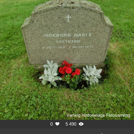
0
5 490

