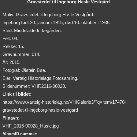
Gravstedet til Ingeborg Hasle Vestgård
Motiv: Gravstedet til Ingeborg Hasle Vestgård.
Ingeborg født 20. januar i 1915, død 10. oktober i 1935.
Sted: Middelalderkirkegården.
Felt: 04.
Rekke: 15.
Gravnummer: 014.
År: 2015.
Fotograf: Øistein Bøe.
Eier: Varteig Historielags Fotosamling.
Bildenummer: VHF.2016-00028.
Link til bildet:
https://www.varteig-historielag.no/VHiGalerie3/?q=item/17470-
gravstedet-til-ingeborg-hasle-vestgard
Filnavn:
VHF_2016-00028_Hasle.jpg
AlbumID nummer: