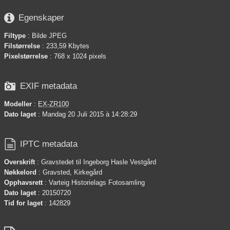

Egenskaper
Filtype
: Bilde JPEG
Filstørrelse
: 233,59 Kbytes
Pixelstørrelse
: 768 x 1024 pixels

EXIF metadata
Modeller
:
EX-ZR100
Dato laget
: Mandag 20 Juli 2015 à 14:28:29

IPTC metadata
Overskrift
: Gravstedet til Ingeborg Hasle Vestgård
Nøkkelord
: Gravsted, Kirkegård
Opphavsrett
: Varteig Historielags Fotosamling
Dato laget
: 20150720
Tid for laget
: 142829