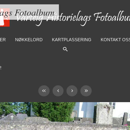
lags Fotoalbum
ER
NØKKELORD
KARTPLASSERING
KONTAKT OS
e