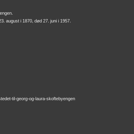
yengen.
3. august i 1870, død 27. juni i 1957.
tedet-til-georg-og-laura-skoftebyengen