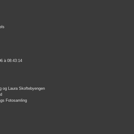
els
06 à 08:43:14
rg og Laura Skoftebyengen
rd
lags Fotosamling