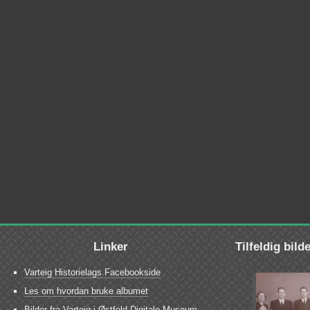
Linker
Tilfeldig bild
Varteig Historielags Facebookside
Les om hvordan bruke albumet
Bilder fra Varteig i Østfold Digitale Museum