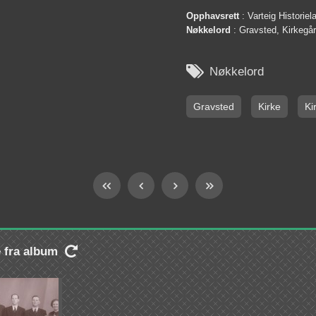
Opphavsrett
: Varteig Historie
Nøkkelord
: Gravsted, Kirkegå

Nøkkelord
Gravsted
Kirke
Ki
e fra album
