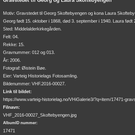
Gravstedet til Georg og Laura Skoftebyengen
Motiv: Gravstedet til Georg Skoftebyengen og kona Laura Skofteb
Georg født 15. oktober i 1868, død 3. september i 1940. Laura født 2
Sted: Middelalderkirkegården.
Felt: 04.
Rekke: 15.
Gravnummer: 012 og 013.
År: 2006.
Fotograf: Øistein Bøe.
Eier: Varteig Historielags Fotosamling.
Bildenummer: VHF.2016-00027.
Link til bildet:
https://www.varteig-historielag.no/VHiGalerie3/?q=item/17471-gravs
Filnavn:
VHF_2016-00027_Skoftebyengen.jpg
AlbumID nummer:
17471