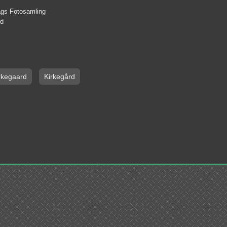
lags Fotosamling
rd
rkegaard
Kirkegård