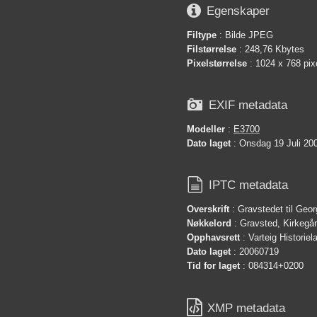

Egenskaper
Filtype
: Bilde JPEG
Filstørrelse
: 248,76 Kbytes
Pixelstørrelse
: 1024 x 768 pix

EXIF metadata
Modeller
:
E3700
Dato laget
: Onsdag 19 Juli 20

IPTC metadata
Overskrift
: Gravstedet til Geo
Nøkkelord
: Gravsted, Kirkegå
Opphavsrett
: Varteig Historie
Dato laget
: 20060719
Tid for laget
: 084314+0200

XMP metadata