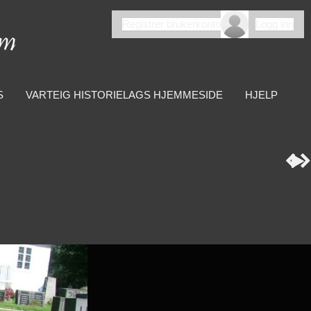
Registrer brukerkonto
Logg inn
S
VARTEIG HISTORIELAGS HJEMMESIDE
HJELP


