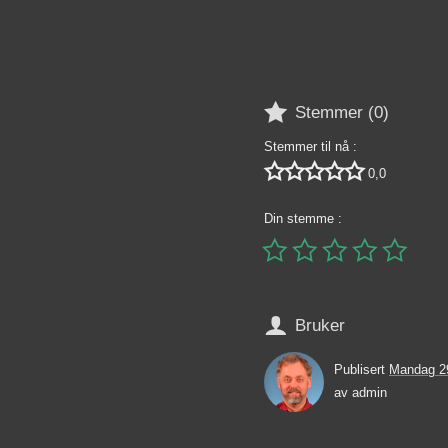

Stemmer (
0
)
Stemmer til nå :





0,0
Din stemme :






Bruker
Publisert
Mandag 29
av
admin