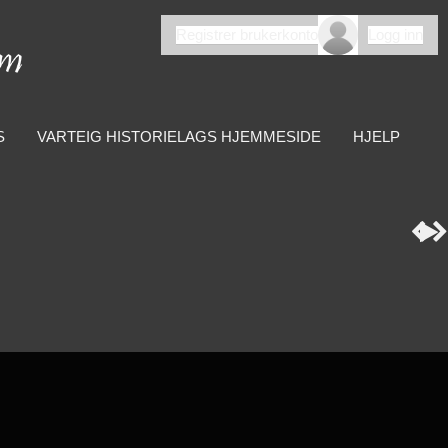
Registrer brukerkonto
Logg inn
S
VARTEIG HISTORIELAGS HJEMMESIDE
HJELP


