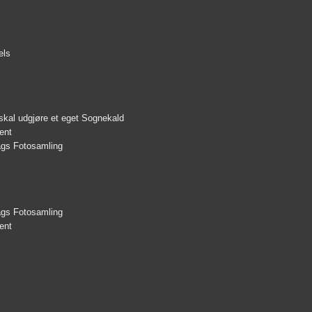
els
skal udgjøre et eget Sognekald
ent
lags Fotosamling
lags Fotosamling
ent