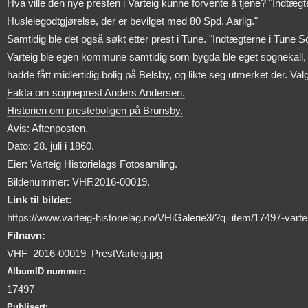
Hva ville den nye presten i Varteig kunne forvente å tjene? "Indtæg
Husleiegodtgjørelse, der er bevilget med 80 Spd. Aarlig."
Samtidig ble det også søkt etter prest i Tune. "Indtægterne i Tune S
Varteig ble egen kommune samtidig som bygda ble eget sognekall,
hadde fått midlertidig bolig på Belsby, og likte seg utmerket der. Valg
Fakta om sogneprest Anders Andersen.
Historien om presteboligen på Brunsby.
Avis: Aftenposten.
Dato: 28. juli i 1860.
Eier: Varteig Historielags Fotosamling.
Bildenummer: VHF.2016-00019.
Link til bildet:
https://www.varteig-historielag.no/VHiGalerie3/?q=item/17497-vart
Filnavn:
VHF_2016-00019_PrestVarteig.jpg
AlbumID nummer:
17497
Publisert: