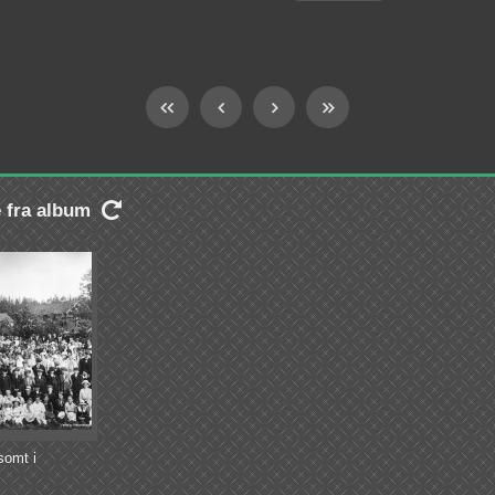
e fra album

somt i
årdshaven