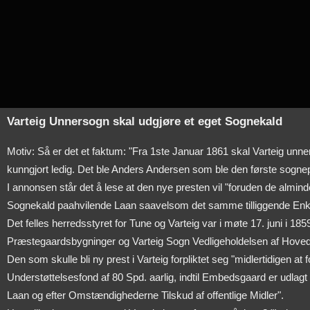
Varteig Unnersogn skal udgjøre et eget Sognekald
Motiv: Så er det et faktum: "Fra 1ste Januar 1861 skal Varteig unner
kunngjort ledig. Det ble Anders Andersen som ble den første sognepre
I annonsen står det å lese at den nye presten vil "foruden de alm
Sognekald paahvilende Laan saavelsom det samme tilliggende En
Det felles herredsstyret for Tune og Varteig var i møte 17. juni i 1
Præstegaardsbygninger og Varteig Sogn Vedligeholdelsen af Hoved
Den som skulle bli ny prest i Varteig forpliktet seg "midlertidigen
Understøttelsesfond af 80 Spd. aarlig, indtil Embedsgaard er udlag
Laan og efter Omstændighederne Tilskud af offentlige Midler".