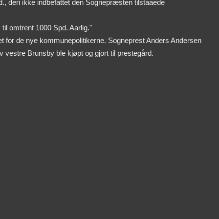
d., deri ikke indbefattet den Sognepræsten tilstaaede
til omtrent 1000 Spd. Aarlig."
et for de nye kommunepolitikerne. Sogneprest Anders Andersen
av vestre Brunsby ble kjøpt og gjort til prestegård.