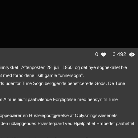
0
6 492


nrykket i Aftenposten 28. juli i 1860, og det nye sognekallet ble
nt med forholdene i sitt gamle "unnersogn".
Kalds udenfor Tune Sogn beliggende beneficerede Gods. De Tune
ds Almue hidtil paahvilende Forpligtelse med hensyn til Tune
ning oppebærer en Husleiegodtgjørelse af Oplysningsvæsenets
en af den udlæggendes Præstegaard ved Hjælp af et Embedet paaheftet