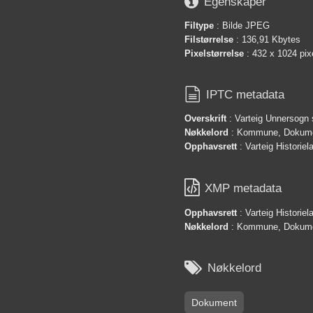

Egenskaper
Filtype
: Bilde JPEG
Filstørrelse
: 136,91 Kbytes
Pixelstørrelse
: 432 x 1024 pix

IPTC metadata
Overskrift
: Varteig Unnersogn 
Nøkkelord
: Kommune, Dokum
Opphavsrett
: Varteig Historie

XMP metadata
Opphavsrett
: Varteig Historie
Nøkkelord
: Kommune, Dokum

Nøkkelord
Dokument