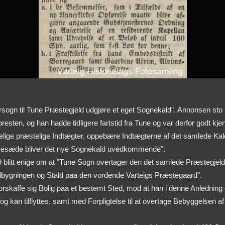
sogn til Tune Præstegjeld udgjøre et eget Sognekald". Annonsen sto in
sten, og han hadde tidligere fartstid fra Tune og var derfor godt kje
indelige præstelige Indtægter, oppebære Indtægterne af det samlede 
kesæde bliver det nye Sognekald uvedkommende".
859 blitt enige om at "Tune Sogn overtager den det samlede Præstegjel
bygningen og Stald paa den vordende Varteigs Præstegaard".
 at forskaffe sig Bolig paa et bestemt Sted, mod at han i denne Anled
t og kan tilflyttes, samt med Forpligtelse til at overtage Bebyggels