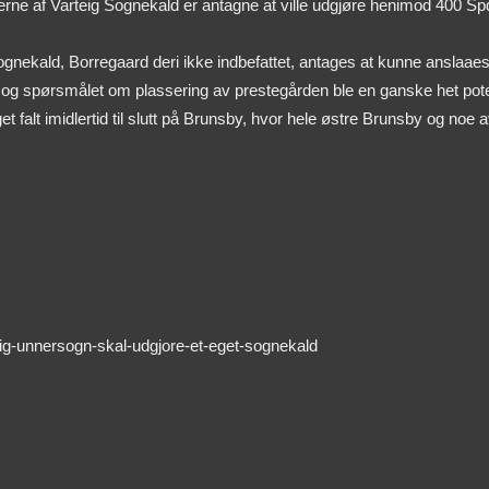
terne af Varteig Sognekald er antagne at ville udgjøre henimod 400 Sp
ognekald, Borregaard deri ikke indbefattet, antages at kunne anslaaes 
 og spørsmålet om plassering av prestegården ble en ganske het pot
et falt imidlertid til slutt på Brunsby, hvor hele østre Brunsby og noe 
eig-unnersogn-skal-udgjore-et-eget-sognekald