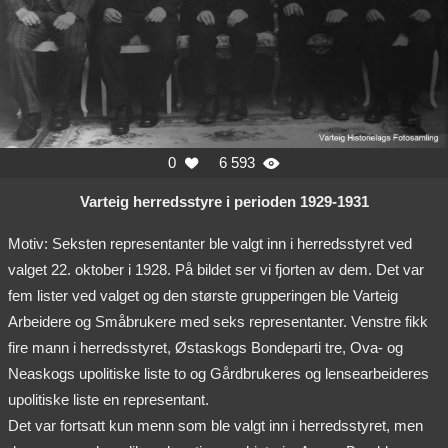
0
6 593


Varteig herredsstyre i perioden 1929-1931
Motiv: Seksten representanter ble valgt inn i herredsstyret ved
valget 22. oktober i 1928. På bildet ser vi fjorten av dem. Det var
fem lister ved valget og den største grupperingen ble Varteig
Arbeidere og Småbrukere med seks representanter. Venstre fikk
fire mann i herredsstyret, Østaskogs Bondeparti tre, Ova- og
Neaskogs upolitiske liste to og Gårdbrukeres og lensearbeideres
upolitiske liste en representant.
Det var fortsatt kun menn som ble valgt inn i herredsstyret, men