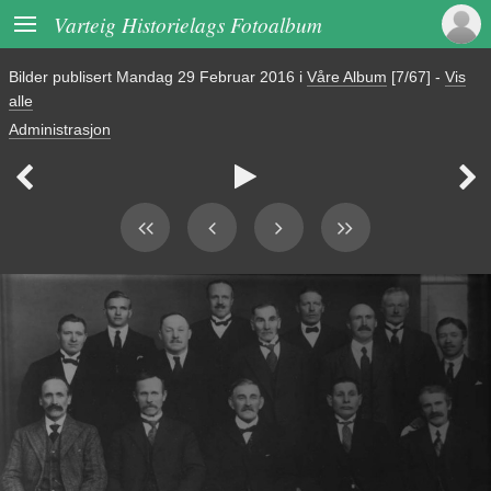

Varteig Historielags Fotoalbum
Bilder publisert
Mandag 29 Februar 2016
i
Våre Album
[7/67]
-
Vis
alle
Administrasjon


