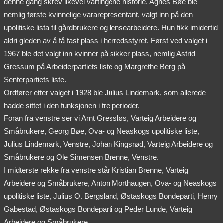
denne gang skrev likevel vartingene historie. Agnes Bøe ble
nemlig første kvinnelige vararepresentant, valgt inn på den
upolitiske lista til gårdbrukere og lensearbeidere. Hun fikk imidertid
aldri gleden av å få fast plass i herredsstyret. Først ved valget i
1967 ble det valgt inn kvinner på sikker plass, nemlig Astrid
Gressum på Arbeiderpartiets liste og Margrethe Berg på
Senterpartiets liste.
Ordfører etter valget i 1928 ble Julius Lindemark, som allerede
hadde sittet i den funksjonen i tre perioder.
Foran fra venstre ser vi Arnt Gressløs, Varteig Arbeidere og
Småbrukere, Georg Bøe, Ova- og Neaskogs upolitiske liste,
Julius Lindemark, Venstre, Johan Kingsrød, Varteig Arbeidere og
Småbrukere og Ole Simensen Brenne, Venstre.
I midterste rekke fra venstre står Kristian Brenne, Varteig
Arbeidere og Småbrukere, Anton Morthaugen, Ova- og Neaskogs
upolitiske liste, Julius O. Bergsland, Østaskogs Bondeparti, Henry
Gabestad, Østaskogs Bondeparti og Peder Lunde, Varteig
Arbeidere og Småbrukere.