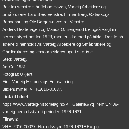
Bak fra venstre står Johan Haven, Varteig Arbeidere og
Småbrukere, Lars Bøe, Venstre, Hilmar Berg, Østaskogs
Bondeparti og Ole Bergerud vestre, Venstre.
Anders Hestehagen og Marius O. Bergerud ble også valgt inn i
herredsstyret høsten 1928, men er ikke med på bildet. De sto på
listene til henholdsvis Varteig Arbeidere og Småbrukere og
Gårdbrukeres og lensearbeideres upolitiske liste.
Sted: Varteig.
År: Ca. 1931.
Fotograf: Ukjent.
Eier: Varteig Historielags Fotosamling.
Bildenummer: VHF.2016-00037.
Link til bildet:
https://www.varteig-historielag.no/VHiGalerie3/?q=item/17498-
varteig-herredsstyre-i-perioden-1929-1931
Filnavn:
VHF_2016-00037_Herredsstyret1929-1931REV.jpg