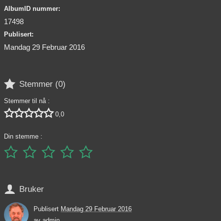
AlbumID nummer:
17498
Publisert:
Mandag 29 Februar 2016

Stemmer (
0
)
Stemmer til nå :





0,0
Din stemme :






Bruker
Publisert
Mandag 29 Februar 2016
av
admin