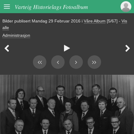

Varteig Historielags Fotoalbum
Bilder publisert
Mandag 29 Februar 2016
i
Våre Album
[5/67]
-
Vis
alle
Administrasjon


