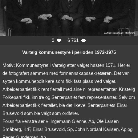
0
6 761


Varteig kommunestyre i perioden 1972-1975
Motiv: Kommunestyret i Varteig etter valget høsten 1971. Her er
de fotografert sammen med formannskapssekretæren. Det var
sytten kommunepolitikere som fikk fast plass ved valget.
Arbeiderpartiet fikk rent flertall med sine ni representanter, Kristelig
Folkeparti fikk inn tre og Senterpartiet fem representanter. Selv om
Arbeiderpartiet fikk flertallet, ble det likevel Senterpartiets Einar
Brusevold som ble valgt som ordfører.
Foran fra venstre ser vi Ingemann Glenne, Ap, Ole Larsen
Småberg, KrF, Einar Brusevold, Sp, John Nordahl Karlsen, Ap og
Peder Gundersen, Ap.