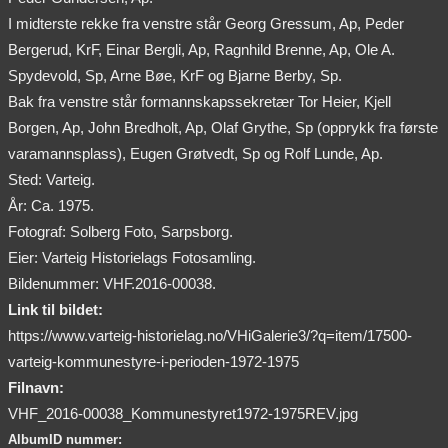
I midterste rekke fra venstre står Georg Gressum, Ap, Peder
Bergerud, KrF, Einar Bergli, Ap, Ragnhild Brenne, Ap, Ole A.
Spydevold, Sp, Arne Bøe, KrF og Bjarne Berby, Sp.
Bak fra venstre står formannskapssekretær Tor Heier, Kjell
Borgen, Ap, John Bredholt, Ap, Olaf Grythe, Sp (opprykk fra første
varamannsplass), Eugen Grøtvedt, Sp og Rolf Lunde, Ap.
Sted: Varteig.
År: Ca. 1975.
Fotograf: Solberg Foto, Sarpsborg.
Eier: Varteig Historielags Fotosamling.
Bildenummer: VHF.2016-00038.
Link til bildet:
https://www.varteig-historielag.no/VHiGalerie3/?q=item/17500-
varteig-kommunestyre-i-perioden-1972-1975
Filnavn:
VHF_2016-00038_Kommunestyret1972-1975REV.jpg
AlbumID nummer: