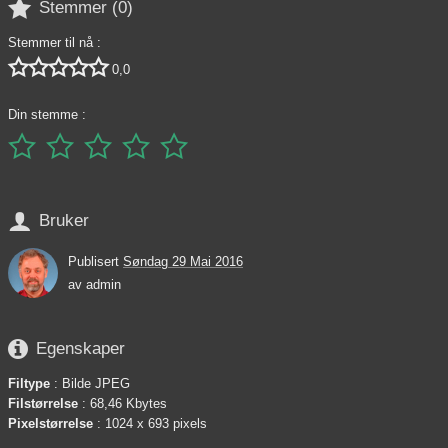

Stemmer (
0
)
Stemmer til nå :





0,0
Din stemme :






Bruker
Publisert
Søndag 29 Mai 2016
av
admin

Egenskaper
Filtype
: Bilde JPEG
Filstørrelse
: 68,46 Kbytes
Pixelstørrelse
: 1024 x 693 pixels