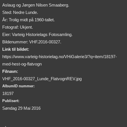
Aslaug og Jørgen Nilsen Smaaberg.
Sted: Nedre Lunde.
År: Trolig midt på 1960-tallet.
Fotograf: Ukjent.
Eier: Varteig Historielags Fotosamling.
Bildenummer: VHF.2016-00327.
Link til bildet:
https://www.varteig-historielag.no/VHiGalerie3/?q=item/18197-
med-hest-og-flatvogn
Filnavn:
VHF_2016-00327_Lunde_FlatvognREV.jpg
AlbumID nummer:
18197
Publisert:
Søndag 29 Mai 2016