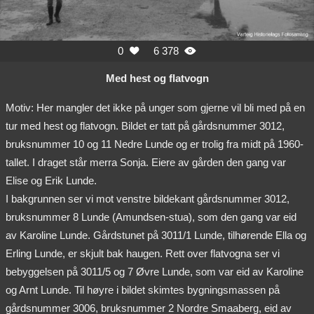
0
6 378


Med hest og flatvogn
Motiv: Her mangler det ikke på unger som gjerne vil bli med på en
tur med hest og flatvogn. Bildet er tatt på gårdsnummer 3012,
bruksnummer 10 og 11 Nedre Lunde og er trolig fra midt på 1960-
tallet. I draget står merra Sonja. Eiere av gården den gang var
Elise og Erik Lunde.
I bakgrunnen ser vi mot venstre bildekant gårdsnummer 3012,
bruksnummer 8 Lunde (Amundsen-stua), som den gang var eid
av Karoline Lunde. Gårdstunet på 3011/1 Lunde, tilhørende Ella og
Erling Lunde, er skjult bak haugen. Rett over flatvogna ser vi
bebyggelsen på 3011/5 og 7 Øvre Lunde, som var eid av Karoline
og Arnt Lunde. Til høyre i bildet skimtes bygningsmassen på
gårdsnummer 3006, bruksnummer 2 Nordre Smaaberg, eid av