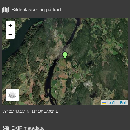

Bildeplassering på kart
+
−
Leaflet
|
Esri
59° 21' 40.13" N, 11° 10' 17.91" E

EXIF metadata