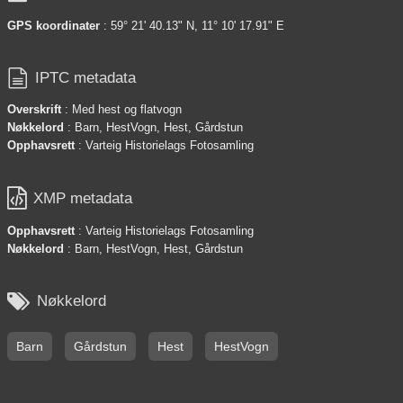
GPS koordinater
: 59° 21' 40.13" N, 11° 10' 17.91" E

IPTC metadata
Overskrift
: Med hest og flatvogn
Nøkkelord
: Barn, HestVogn, Hest, Gårdstun
Opphavsrett
: Varteig Historielags Fotosamling

XMP metadata
Opphavsrett
: Varteig Historielags Fotosamling
Nøkkelord
: Barn, HestVogn, Hest, Gårdstun

Nøkkelord
Barn
Gårdstun
Hest
HestVogn