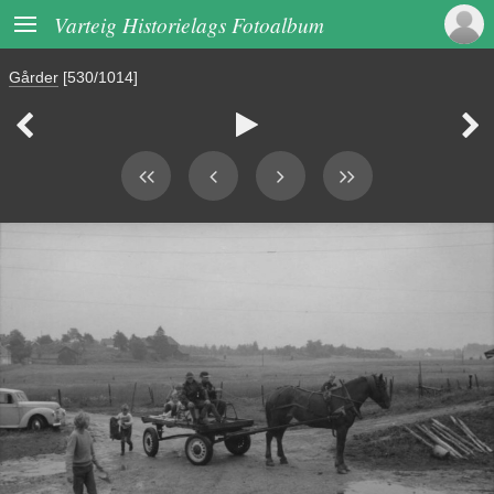

Varteig Historielags Fotoalbum
Gårder
[530/1014]


