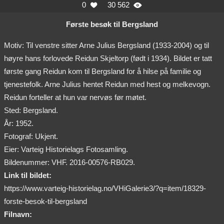
0
30 562


Første besøk til Bergsland
Motiv: Til venstre sitter Arne Julius Bergsland (1933-2004) og til
høyre hans forlovede Reidun Skjeltorp (født i 1934). Bildet er tatt
første gang Reidun kom til Bergsland for å hilse på familie og
tjenestefolk. Arne Julius hentet Reidun med hest og melkevogn.
Reidun forteller at hun var nervøs før møtet.
Sted: Bergsland.
År: 1952.
Fotograf: Ukjent.
Eier: Varteig Historielags Fotosamling.
Bildenummer: VHF. 2016-00576-RB029.
Link til bildet:
https://www.varteig-historielag.no/VHiGalerie3/?q=item/18329-
forste-besok-til-bergsland
Filnavn: