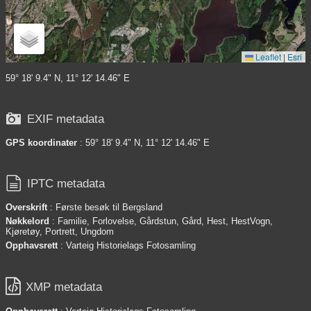
Leaflet
|
Esri
59° 18' 9.4" N, 11° 12' 14.46" E

EXIF metadata
GPS koordinater
: 59° 18' 9.4" N, 11° 12' 14.46" E

IPTC metadata
Overskrift
: Første besøk til Bergsland
Nøkkelord
: Familie, Forlovelse, Gårdstun, Gård, Hest, HestVogn,
Kjøretøy, Portrett, Ungdom
Opphavsrett
: Varteig Historielags Fotosamling

XMP metadata