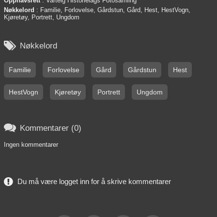
Opphavsrett
: Varteig Historielags Fotosamling
Nøkkelord
: Familie, Forlovelse, Gårdstun, Gård, Hest, HestVogn,
Kjøretøy, Portrett, Ungdom

Nøkkelord
Familie
Forlovelse
Gård
Gårdstun
Hest
HestVogn
Kjøretøy
Portrett
Ungdom

Kommentarer (0)
Ingen kommentarer
Du må være logget inn for å skrive kommentarer