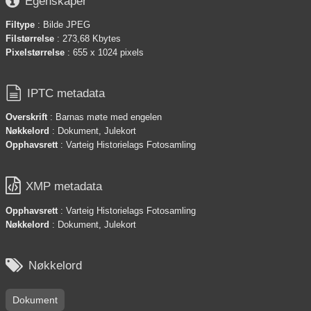

Egenskaper
Filtype
: Bilde JPEG
Filstørrelse
: 273,68 Kbytes
Pixelstørrelse
: 655 x 1024 pixels

IPTC metadata
Overskrift
: Barnas møte med engelen
Nøkkelord
: Dokument, Julekort
Opphavsrett
: Varteig Historielags Fotosamling

XMP metadata
Opphavsrett
: Varteig Historielags Fotosamling
Nøkkelord
: Dokument, Julekort

Nøkkelord
Dokument