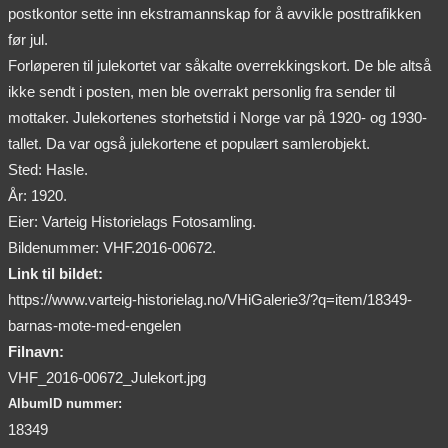
postkontor sette inn ekstramannskap for å avvikle posttrafikken
før jul.
Forløperen til julekortet var såkalte overrekkingskort. De ble altså
ikke sendt i posten, men ble overrakt personlig fra sender til
mottaker. Julekortenes storhetstid i Norge var på 1920- og 1930-
tallet. Da var også julekortene et populært samlerobjekt.
Sted: Hasle.
År: 1920.
Eier: Varteig Historielags Fotosamling.
Bildenummer: VHF.2016-00672.
Link til bildet:
https://www.varteig-historielag.no/VHiGalerie3/?q=item/18349-
barnas-mote-med-engelen
Filnavn:
VHF_2016-00672_Julekort.jpg
AlbumID nummer:
18349