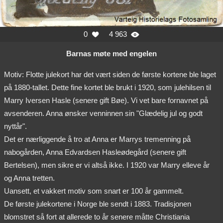
0
4 963


Barnas møte med engelen
Motiv: Flotte julekort har det vært siden de første kortene ble laget
på 1880-tallet. Dette fine kortet ble brukt i 1920, som julehilsen til
Marry Iversen Hasle (senere gift Bøe). Vi vet bare fornavnet på
avsenderen. Anna ønsker venninnen sin "Glædelig jul og godt
nyttår".
Det er nærliggende å tro at Anna er Marrys tremenning på
nabogården, Anna Edvardsen Hasleødegård (senere gift
Bertelsen), men sikre er vi altså ikke. I 1920 var Marry elleve år
og Anna tretten.
Uansett, et vakkert motiv som snart er 100 år gammelt.
De første julekortene i Norge ble sendt i 1883. Tradisjonen
blomstret så fort at allerede to år senere måtte Christiania