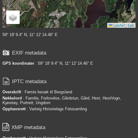
Leaflet
|
Esri
59° 18' 9.4" N, 11° 12' 14.46" E

EXIF metadata
GPS koordinater
: 59° 18' 9.4" N, 11° 12' 14.46" E

IPTC metadata
Overskrift
: Første besøk til Bergsland
Nøkkelord
: Familie, Forlovelse, Gårdstun, Gård, Hest, HestVogn,
Kjøretøy, Portrett, Ungdom
Opphavsrett
: Varteig Historielags Fotosamling

XMP metadata