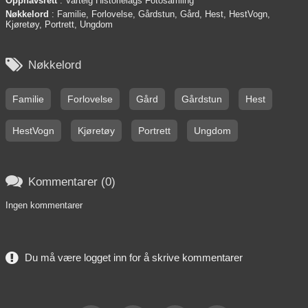
Opphavsrett
: Varteig Historielags Fotosamling
Nøkkelord
: Familie, Forlovelse, Gårdstun, Gård, Hest, HestVogn,
Kjøretøy, Portrett, Ungdom

Nøkkelord
Familie
Forlovelse
Gård
Gårdstun
Hest
HestVogn
Kjøretøy
Portrett
Ungdom

Kommentarer (0)
Ingen kommentarer
Du må være logget inn for å skrive kommentarer