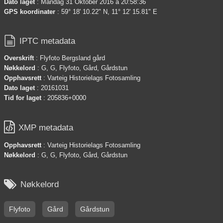
Dato laget
: Mandag 31 Oktober 2016 à 20:58:36
GPS koordinater
: 59° 18' 10.22" N, 11° 12' 15.81" E

IPTC metadata
Overskrift
: Flyfoto Bergsland gård
Nøkkelord
: G, G, Flyfoto, Gård, Gårdstun
Opphavsrett
: Varteig Historielags Fotosamling
Dato laget
: 20161031
Tid for laget
: 205836+0000

XMP metadata
Opphavsrett
: Varteig Historielags Fotosamling
Nøkkelord
: G, G, Flyfoto, Gård, Gårdstun

Nøkkelord
Flyfoto
Gård
Gårdstun