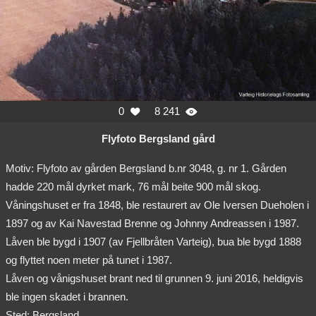
0
8 241


Flyfoto Bergsland gård
Motiv: Flyfoto av gården Bergsland b.nr 3048, g. nr 1. Gården
hadde 220 mål dyrket mark, 76 mål beite 900 mål skog.
Våningshuset er fra 1848, ble restaurert av Ole Iversen Dueholen i
1897 og av Kai Navestad Brenne og Johnny Andreassen i 1987.
Låven ble bygd i 1907 (av Fjellbråten Varteig), bua ble bygd 1888
og flyttet noen meter på tunet i 1987.
Låven og vånigshuset brant ned til grunnen 9. juni 2016, heldigvis
ble ingen skadet i brannen.
Sted: Bergsland.