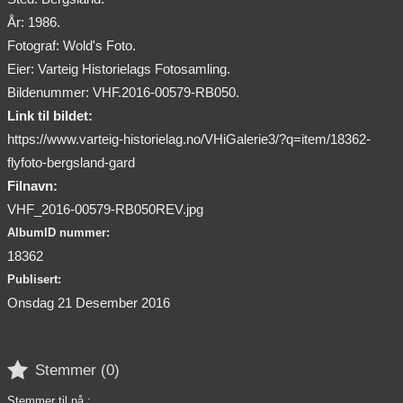
År: 1986.
Fotograf: Wold's Foto.
Eier: Varteig Historielags Fotosamling.
Bildenummer: VHF.2016-00579-RB050.
Link til bildet:
https://www.varteig-historielag.no/VHiGalerie3/?q=item/18362-
flyfoto-bergsland-gard
Filnavn:
VHF_2016-00579-RB050REV.jpg
AlbumID nummer:
18362
Publisert:
Onsdag 21 Desember 2016

Stemmer (
0
)
Stemmer til nå :