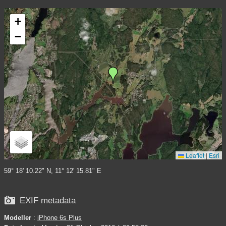
+
−
Leaflet
|
Esri
59° 18' 10.22" N, 11° 12' 15.81" E

EXIF metadata
Modeller
:
iPhone 6s Plus