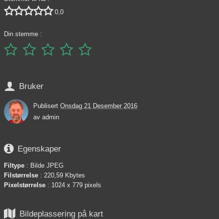





0,0
Din stemme :






Bruker
Publisert
Onsdag 21 Desember 2016
av
admin

Egenskaper
Filtype
: Bilde JPEG
Filstørrelse
: 220,59 Kbytes
Pixelstørrelse
: 1024 x 779 pixels

Bildeplassering på kart