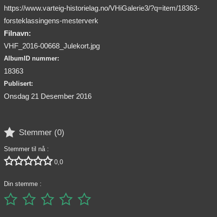
https://www.varteig-historielag.no/VHiGalerie3/?q=item/18363-
forsteklassingens-mesterverk
Filnavn:
VHF_2016-00668_Julekort.jpg
AlbumID nummer:
18363
Publisert:
Onsdag 21 Desember 2016

Stemmer (
0
)
Stemmer til nå :





0,0
Din stemme :




