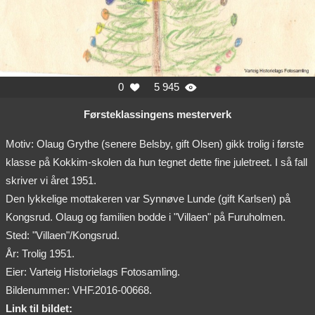
0
5 945


Førsteklassingens mesterverk
Motiv: Olaug Grythe (senere Belsby, gift Olsen) gikk trolig i første
klasse på Kokkim-skolen da hun tegnet dette fine juletreet. I så fall
skriver vi året 1951.
Den lykkelige mottakeren var Synnøve Lunde (gift Karlsen) på
Kongsrud. Olaug og familien bodde i "Villaen" på Furuholmen.
Sted: "Villaen"/Kongsrud.
År: Trolig 1951.
Eier: Varteig Historielags Fotosamling.
Bildenummer: VHF.2016-00668.
Link til bildet: