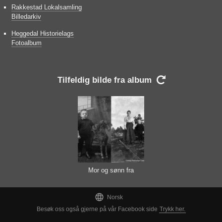
Rakkestad Lokalsamling
Billedarkiv
Heggedal Historielags
Fotoalbum
Tilfeldig bilde fra album

Mor og sønn fra
Fuglesang

Norsk
Besøk oss også gjerne på vår Facebook side
Trykk her.