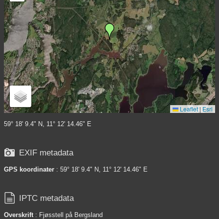
Leaflet
|
Esri
59° 18' 9.4" N, 11° 12' 14.46" E

EXIF metadata
GPS koordinater
: 59° 18' 9.4" N, 11° 12' 14.46" E

IPTC metadata
Overskrift
: Fjøsstell på Bergsland