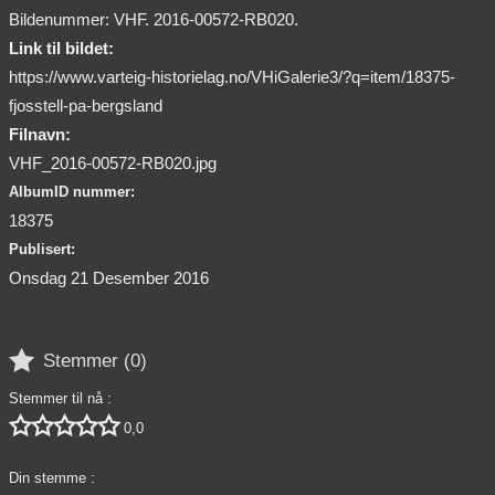
Bildenummer: VHF. 2016-00572-RB020.
Link til bildet:
https://www.varteig-historielag.no/VHiGalerie3/?q=item/18375-
fjosstell-pa-bergsland
Filnavn:
VHF_2016-00572-RB020.jpg
AlbumID nummer:
18375
Publisert:
Onsdag 21 Desember 2016

Stemmer (
0
)
Stemmer til nå :





0,0
Din stemme :