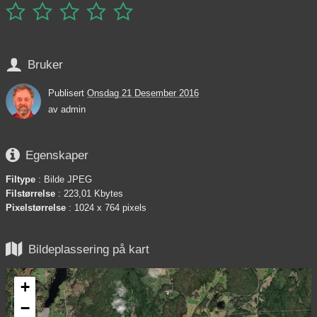






Bruker
Publisert
Onsdag 21 Desember 2016
av
admin

Egenskaper
Filtype
: Bilde JPEG
Filstørrelse
: 223,01 Kbytes
Pixelstørrelse
: 1024 x 764 pixels

Bildeplassering på kart
+
−