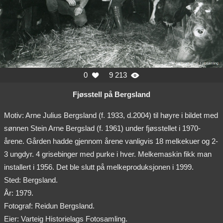
0
9 213


Fjøsstell på Bergsland
Motiv: Arne Julius Bergsland (f. 1933, d.2004) til høyre i bildet med
sønnen Stein Arne Bergslad (f. 1961) under fjøsstellet i 1970-
årene. Gården hadde gjennom årene vanligvis 18 melkekuer og 2-
3 ungdyr. 4 grisebinger med purke i hver. Melkemaskin fikk man
installert i 1956. Det ble slutt på melkeproduksjonen i 1999.
Sted: Bergsland.
År: 1979.
Fotograf: Reidun Bergsland.
Eier: Varteig Historielags Fotosamling.