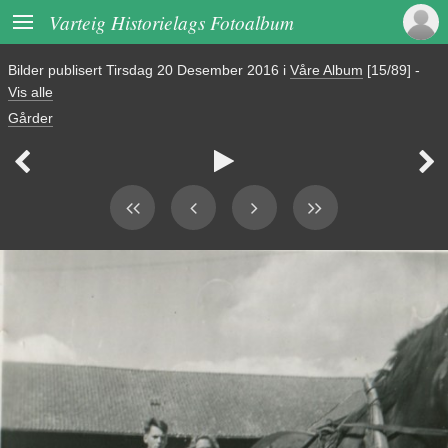

Varteig Historielags Fotoalbum
Bilder publisert
Tirsdag 20 Desember 2016
i
Våre Album
[15/89]
-
Vis alle
Gårder


