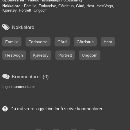
Opphavsrett
: Varteig Historielags Fotosamling
Nøkkelord
: Familie, Forlovelse, Gårdstun, Gård, Hest, HestVogn,
Kjøretøy, Portrett, Ungdom

Nøkkelord
Familie
Forlovelse
Gård
Gårdstun
Hest
HestVogn
Kjøretøy
Portrett
Ungdom

Kommentarer (0)
Ingen kommentarer
Du må være logget inn for å skrive kommentarer