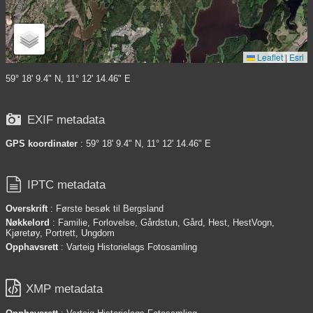
Leaflet
|
Esri
59° 18' 9.4" N, 11° 12' 14.46" E

EXIF metadata
GPS koordinater
: 59° 18' 9.4" N, 11° 12' 14.46" E

IPTC metadata
Overskrift
: Første besøk til Bergsland
Nøkkelord
: Familie, Forlovelse, Gårdstun, Gård, Hest, HestVogn,
Kjøretøy, Portrett, Ungdom
Opphavsrett
: Varteig Historielags Fotosamling

XMP metadata