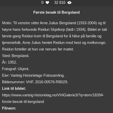
0
32 816


Første besøk til Bergsland
Motiv: Til venstre sitter Arne Julius Bergsland (1933-2004) og til
høyre hans forlovede Reidun Skjeltorp (født i 1934). Bildet er tatt
første gang Reidun kom til Bergsland for å hilse på familie og
tjenestefolk. Arne Julius hentet Reidun med hest og melkevogn.
Reidun forteller at hun var nervøs før møtet.
Sted: Bergsland.
År: 1952.
Fotograf: Ukjent.
Eier: Varteig Historielags Fotosamling.
Bildenummer: VHF. 2016-00576-RB029.
Link til bildet:
https://www.varteig-historielag.no/VHiGalerie3/?q=item/18394-
forste-besok-til-bergsland
Filnavn: