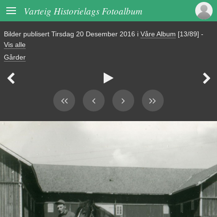

Varteig Historielags Fotoalbum
Bilder publisert
Tirsdag 20 Desember 2016
i
Våre Album
[13/89]
-
Vis alle
Gårder


