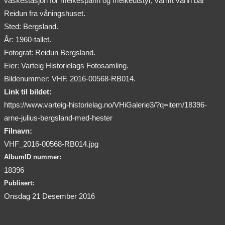
vaskestasjon for melkespann og melkeutstyr, varmt vann bar
Reidun fra våningshuset.
Sted: Bergsland.
År: 1960-tallet.
Fotograf: Reidun Bergsland.
Eier: Varteig Historielags Fotosamling.
Bildenummer: VHF. 2016-00568-RB014.
Link til bildet:
https://www.varteig-historielag.no/VHiGalerie3/?q=item/18396-
arne-julius-bergsland-med-hester
Filnavn:
VHF_2016-00568-RB014.jpg
AlbumID nummer:
18396
Publisert:
Onsdag 21 Desember 2016