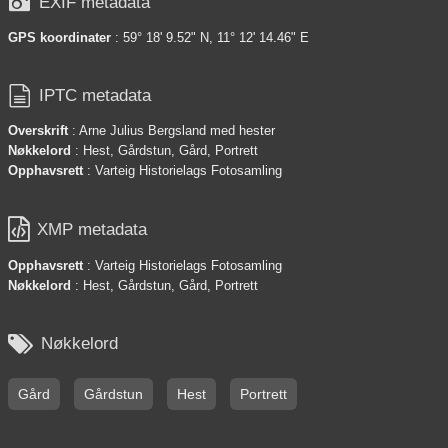

EXIF metadata
GPS koordinater
: 59° 18' 9.52" N, 11° 12' 14.46" E

IPTC metadata
Overskrift
: Arne Julius Bergsland med hester
Nøkkelord
: Hest, Gårdstun, Gård, Portrett
Opphavsrett
: Varteig Historielags Fotosamling

XMP metadata
Opphavsrett
: Varteig Historielags Fotosamling
Nøkkelord
: Hest, Gårdstun, Gård, Portrett

Nøkkelord
Gård
Gårdstun
Hest
Portrett