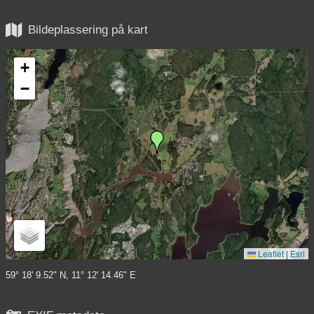

Bildeplassering på kart
+
−
Leaflet
|
Esri
59° 18' 9.52" N, 11° 12' 14.46" E