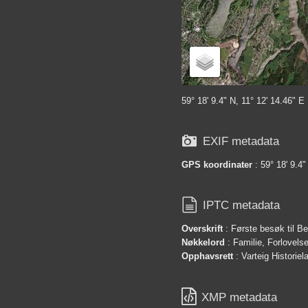
59° 18' 9.4" N, 11° 12' 14.46" E

EXIF metadata
GPS koordinater
: 59° 18' 9.4"

IPTC metadata
Overskrift
: Første besøk til B
Nøkkelord
: Familie, Forlovels
Opphavsrett
: Varteig Historie

XMP metadata