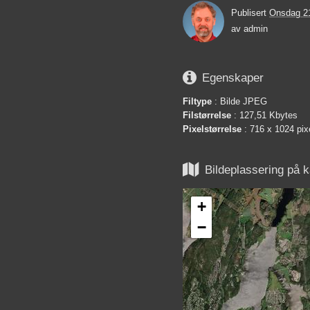
Publisert
Onsdag 2
av
admin

Egenskaper
Filtype
: Bilde JPEG
Filstørrelse
: 127,51 Kbytes
Pixelstørrelse
: 716 x 1024 pix

Bildeplassering på k
+
−