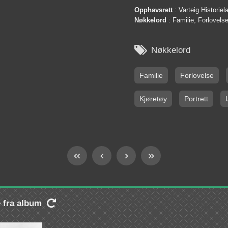
Opphavsrett
: Varteig Historie
Nøkkelord
: Familie, Forlovels

Nøkkelord
Familie
Forlovelse
Kjøretøy
Portrett
e fra album
