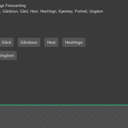
lags Fotosamling
e, Gårdstun, Gård, Hest, HestVogn, Kjøretøy, Portrett, Ungdom
Gård
Gårdstun
Hest
HestVogn
Ungdom