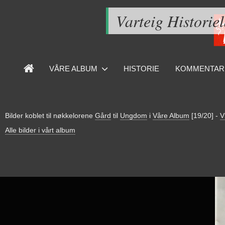
Varteig Historie
VÅRE ALBUM
HISTORIE
KOMMENTAR
Bilder koblet til nøkkelorene
Gård
til
Ungdom
i
Våre Album
[19/20]
-
V
Alle bilder i vårt album