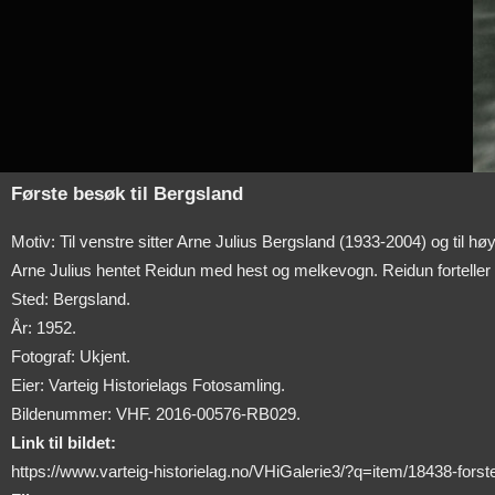
Første besøk til Bergsland
Motiv: Til venstre sitter Arne Julius Bergsland (1933-2004) og til høy
Arne Julius hentet Reidun med hest og melkevogn. Reidun forteller 
Sted: Bergsland.
År: 1952.
Fotograf: Ukjent.
Eier: Varteig Historielags Fotosamling.
Bildenummer: VHF. 2016-00576-RB029.
Link til bildet:
https://www.varteig-historielag.no/VHiGalerie3/?q=item/18438-forst