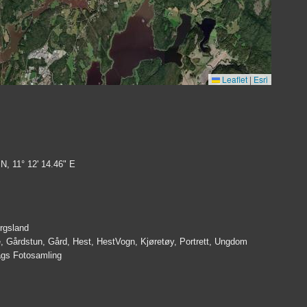
Leaflet
|
Esri
 N, 11° 12' 14.46" E
ergsland
e, Gårdstun, Gård, Hest, HestVogn, Kjøretøy, Portrett, Ungdom
lags Fotosamling