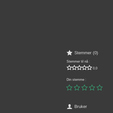

Stemmer (
0
)
Stemmer til nå :





0,0
Din stemme :






Bruker