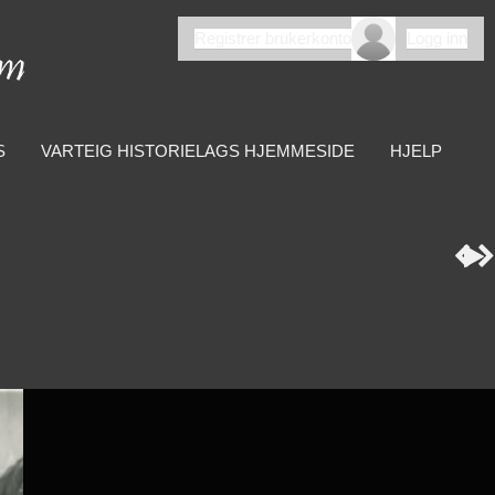
Registrer brukerkonto
Logg inn
S
VARTEIG HISTORIELAGS HJEMMESIDE
HJELP


