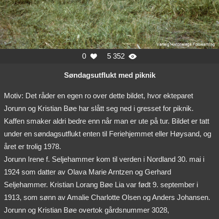
0
5 352


Søndagsutflukt med piknik
Motiv: Det råder en egen ro over dette bildet, hvor ekteparet
Jorunn og Kristian Bøe har slått seg ned i gresset for piknik.
Kaffen smaker aldri bedre enn når man er ute på tur. Bildet er tatt
under en søndagsutflukt enten til Feriehjemmet eller Høysand, og
året er trolig 1978.
Jorunn Irene f. Seljehammer kom til verden i Nordland 30. mai i
1924 som datter av Olava Marie Arntzen og Gerhard
Seljehammer. Kristian Lorang Bøe Lia var født 9. september i
1913, som sønn av Amalie Charlotte Olsen og Anders Johansen.
Jorunn og Kristian Bøe overtok gårdsnummer 3028,