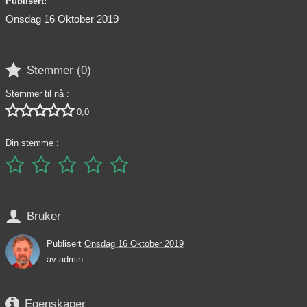
Publisert:
Onsdag 16 Oktober 2019

Stemmer (
0
)
Stemmer til nå :





0,0
Din stemme :






Bruker
Publisert
Onsdag 16 Oktober 2019
av
admin

Egenskaper