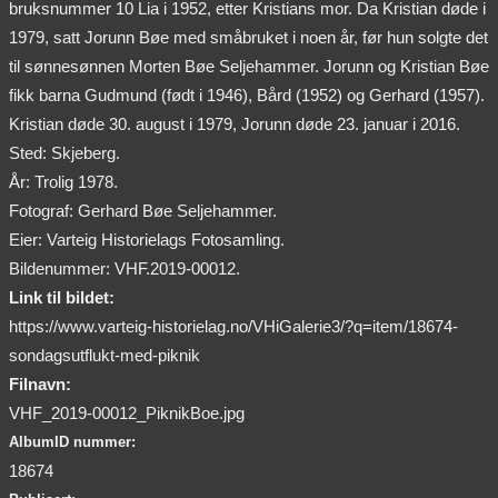
bruksnummer 10 Lia i 1952, etter Kristians mor. Da Kristian døde i
1979, satt Jorunn Bøe med småbruket i noen år, før hun solgte det
til sønnesønnen Morten Bøe Seljehammer. Jorunn og Kristian Bøe
fikk barna Gudmund (født i 1946), Bård (1952) og Gerhard (1957).
Kristian døde 30. august i 1979, Jorunn døde 23. januar i 2016.
Sted: Skjeberg.
År: Trolig 1978.
Fotograf: Gerhard Bøe Seljehammer.
Eier: Varteig Historielags Fotosamling.
Bildenummer: VHF.2019-00012.
Link til bildet:
https://www.varteig-historielag.no/VHiGalerie3/?q=item/18674-
sondagsutflukt-med-piknik
Filnavn:
VHF_2019-00012_PiknikBoe.jpg
AlbumID nummer:
18674