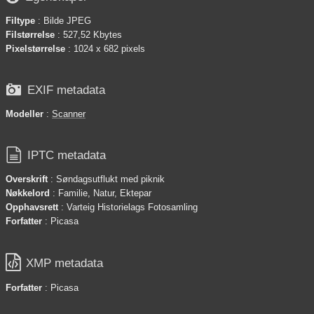
Filtype
: Bilde JPEG
Filstørrelse
: 527,52 Kbytes
Pixelstørrelse
: 1024 x 682 pixels

EXIF metadata
Modeller
:
Scanner

IPTC metadata
Overskrift
: Søndagsutflukt med piknik
Nøkkelord
: Familie, Natur, Ektepar
Opphavsrett
: Varteig Historielags Fotosamling
Forfatter
: Picasa

XMP metadata
Forfatter
: Picasa