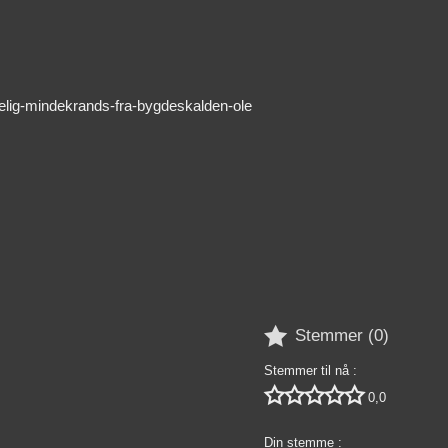
delig-mindekrands-fra-bygdeskalden-ole

Stemmer (
0
)
Stemmer til nå :





0,0
Din stemme :