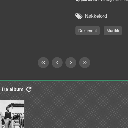

Nøkkelord
Dokument
Musikk
e fra album
