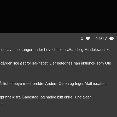
0
4 977


 en del av sine sanger under hovedtittelen «Aandelig Mindekrands».
ården like øst for sakristiet. Der betegnes han riktignok som Ole
på Schoftebye med foreldre Anders Olsen og Inger Mathisdatter.
innelig fra Gabestad, og hadde blitt enke i ung alder.
el.