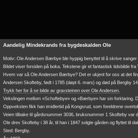
Aandelig Mindekrands fra bygdeskalden Ole
Motiv: Ole Andersen Bærbye ble hyppig benyttet til å skrive sanger s
Bildet viser forsiden på boka. Tekstene gir et fantastisk tidsbilde fra
Hvem var så Ole Andersen Bærbye? Det er ukjent for oss at det finn
Andersen Skofteby, født i 1785 (døpt 6. mars) og død på Bergby 14.
Trykk her for å se bilde av gravsteinen over Ole Andersen.
Vekslingen mellom «Schoftebye» og «Bærbye» har sin forklaring. Da 
Oppveksten fikk han imidlertid på Kongsrud, som foreldrene overto
Veien tilbake til gårdsnummer 3036, bruksnummer 1 Skofteby var da 
Ole drev Skofteby i 38 år, til han i 1847 solgte gården og flyttet ti
Sted: Bergby.