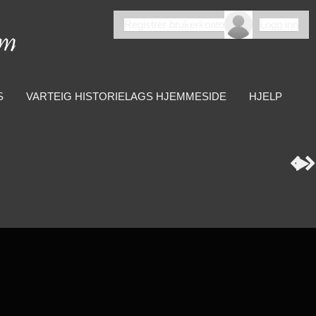
Registrer brukerkonto
Logg inn
S
VARTEIG HISTORIELAGS HJEMMESIDE
HJELP


