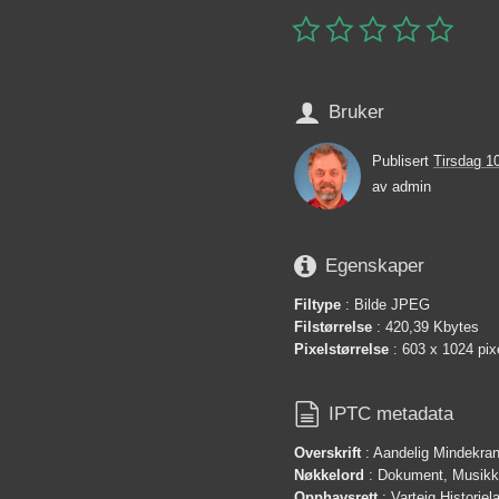






Bruker
Publisert
Tirsdag 1
av
admin

Egenskaper
Filtype
: Bilde JPEG
Filstørrelse
: 420,39 Kbytes
Pixelstørrelse
: 603 x 1024 pix

IPTC metadata
Overskrift
: Aandelig Mindekran
Nøkkelord
: Dokument, Musikk
Opphavsrett
: Varteig Historie