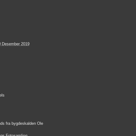
0 Desember 2019
els
ds fra bygdeskalden Ole
lags Fotosamling