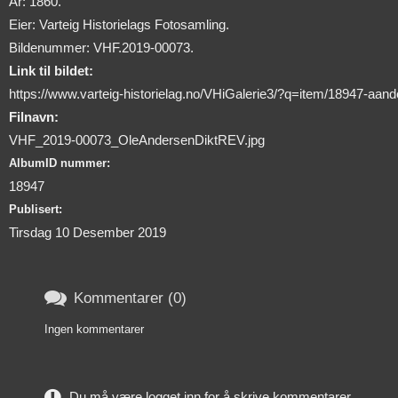
År: 1860.
Eier: Varteig Historielags Fotosamling.
Bildenummer: VHF.2019-00073.
Link til bildet:
https://www.varteig-historielag.no/VHiGalerie3/?q=item/18947-aan
Filnavn:
VHF_2019-00073_OleAndersenDiktREV.jpg
AlbumID nummer:
18947
Publisert:
Tirsdag 10 Desember 2019

Kommentarer (0)
Ingen kommentarer
Du må være logget inn for å skrive kommentarer