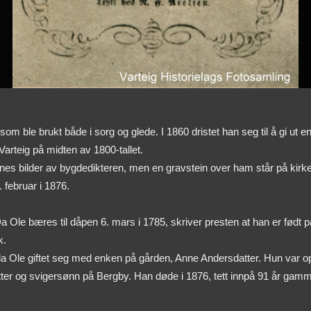
om ble brukt både i sorg og glede. I 1860 dristet han seg til å gi ut
 Varteig på midten av 1800-tallet.
es bilder av bygdedikteren, men en gravstein over ham står på kirkeg
 februar i 1876.
Ole bæres til dåpen 6. mars i 1785, skriver presten at han er født 
k.
Ole giftet seg med enken på gården, Anne Andersdatter. Hun var oppr
l datter og svigersønn på Bergby. Han døde i 1876, tett innpå 91 år gamm