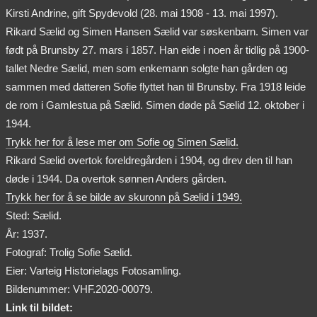
Kirsti Andrine, gift Spydevold (28. mai 1908 - 13. mai 1997).
Rikard Sælid og Simen Hansen Sælid var søskenbarn. Simen var
født på Brunsby 27. mars i 1857. Han eide i noen år tidlig på 1900-
tallet Nedre Sælid, men som enkemann solgte han gården og
sammen med datteren Sofie flyttet han til Brunsby. Fra 1918 leide
de rom i Gamlestua på Sælid. Simen døde på Sælid 12. oktober i
1944.
Trykk her for å lese mer om Sofie og Simen Sælid.
Rikard Sælid overtok foreldregården i 1904, og drev den til han
døde i 1944. Da overtok sønnen Anders gården.
Trykk her for å se bilde av skuronn på Sælid i 1949.
Sted: Sælid.
År: 1937.
Fotograf: Trolig Sofie Sælid.
Eier: Varteig Historielags Fotosamling.
Bildenummer: VHF.2020-00079.
Link til bildet: