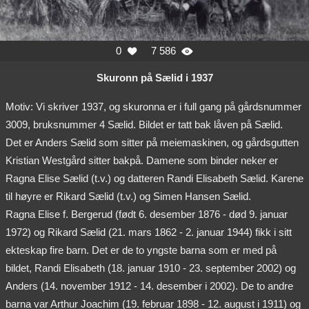
0
7 586


Skuronn på Sælid i 1937
Motiv: Vi skriver 1937, og skuronna er i full gang på gårdsnummer
3009, bruksnummer 4 Sælid. Bildet er tatt bak låven på Sælid.
Det er Anders Sælid som sitter på meiemaskinen, og gårdsgutten
Kristian Westgård sitter bakpå. Damene som binder neker er
Ragna Elise Sælid (t.v.) og datteren Randi Elisabeth Sælid. Karene
til høyre er Rikard Sælid (t.v.) og Simen Hansen Sælid.
Ragna Elise f. Bergerud (født 6. desember 1876 - død 9. januar
1972) og Rikard Sælid (21. mars 1862 - 2. januar 1944) fikk i sitt
ekteskap fire barn. Det er de to yngste barna som er med på
bildet, Randi Elisabeth (18. januar 1910 - 23. september 2002) og
Anders (14. november 1912 - 14. desember i 2002). De to andre
barna var Arthur Joachim (19. februar 1898 - 12. august i 1911) og