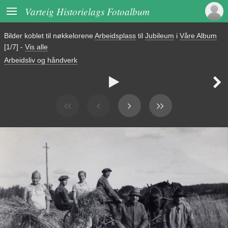

Varteig Historielags Fotoalbum
Bilder koblet til nøkkelorene
Arbeidsplass
til
Jubileum
i
Våre Album
[1/7]
-
Vis alle
Arbeidsliv og håndverk

