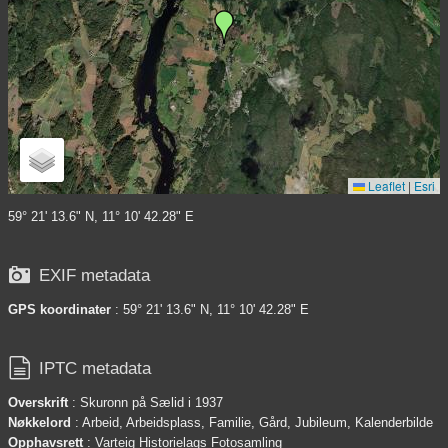
Leaflet
|
Esri
59° 21' 13.6" N, 11° 10' 42.28" E

EXIF metadata
GPS koordinater
: 59° 21' 13.6" N, 11° 10' 42.28" E

IPTC metadata
Overskrift
: Skuronn på Sælid i 1937
Nøkkelord
: Arbeid, Arbeidsplass, Familie, Gård, Jubileum, Kalenderbilde
Opphavsrett
: Varteig Historielags Fotosamling