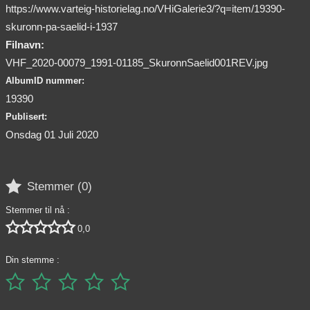
https://www.varteig-historielag.no/VHiGalerie3/?q=item/19390-
skuronn-pa-saelid-i-1937
Filnavn:
VHF_2020-00079_1991-01185_SkuronnSaelid001REV.jpg
AlbumID nummer:
19390
Publisert:
Onsdag 01 Juli 2020

Stemmer (
0
)
Stemmer til nå :





0,0
Din stemme :




