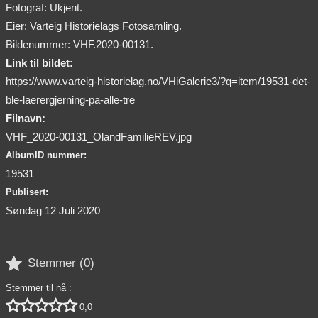
Fotograf: Ukjent.
Eier: Varteig Historielags Fotosamling.
Bildenummer: VHF.2020-00131.
Link til bildet:
https://www.varteig-historielag.no/VHiGalerie3/?q=item/19531-det-
ble-laerergjerning-pa-alle-tre
Filnavn:
VHF_2020-00131_OlandFamilieREV.jpg
AlbumID nummer:
19531
Publisert:
Søndag 12 Juli 2020

Stemmer (
0
)
Stemmer til nå :





0,0