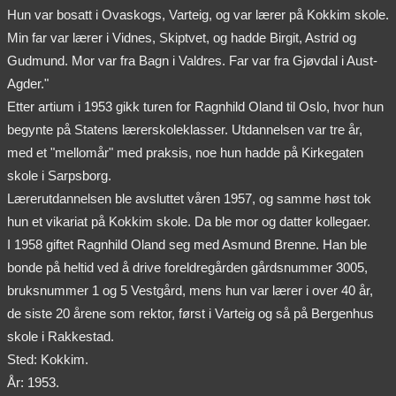
Hun var bosatt i Ovaskogs, Varteig, og var lærer på Kokkim skole.
Min far var lærer i Vidnes, Skiptvet, og hadde Birgit, Astrid og
Gudmund. Mor var fra Bagn i Valdres. Far var fra Gjøvdal i Aust-
Agder."
Etter artium i 1953 gikk turen for Ragnhild Oland til Oslo, hvor hun
begynte på Statens lærerskoleklasser. Utdannelsen var tre år,
med et "mellomår" med praksis, noe hun hadde på Kirkegaten
skole i Sarpsborg.
Lærerutdannelsen ble avsluttet våren 1957, og samme høst tok
hun et vikariat på Kokkim skole. Da ble mor og datter kollegaer.
I 1958 giftet Ragnhild Oland seg med Asmund Brenne. Han ble
bonde på heltid ved å drive foreldregården gårdsnummer 3005,
bruksnummer 1 og 5 Vestgård, mens hun var lærer i over 40 år,
de siste 20 årene som rektor, først i Varteig og så på Bergenhus
skole i Rakkestad.
Sted: Kokkim.
År: 1953.