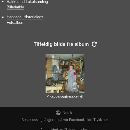
Rakkestad Lokalsamling
Billedarkiv
Heggedal Historielags
Fotoalbum
Tilfeldig bilde fra album

Snekkerverkstedet til
Einar Bergerud

Norsk
Besøk oss også gjerne på vår Facebook side
Trykk her.
Album kjørt av
iGalerie
-
admin