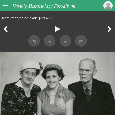

Varteig Historielags Fotoalbum
Konfirmasjon og skole
[225/338]


