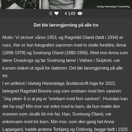
0
4 149


Det ble lærergjerning på alle tre
Motiv: Vi skriver våren 1953, og Ragnhild Oland (født i 1934) er
russ. Her er hun fotografert sammen med to stolte foreldre, Anna
(1896-1978) og Sveinung Oland (1880-1956). Med mor Anna som
lærer Ovaskogs og far Sveinung lærer i Vidnes i Skiptvet, var
kursen staket ut også for datteren. Det ble lærergjerning på alle
tre.
I en artikkel i Varteig Historielags årstidsskrift Inga for 2015,
betegnet Ragnhild Brenne seg som enebarn med fem søsken:
"Jeg pleier å si at jeg er "enebarn med fem søsken". Hvordan kan
det ha seg? Min mor var enke med to barn, da hun møtte den
mannen som skulle bli min far. Han, Sveinung Oland, var
enkemann med tre barn. Min mor, som den gang het Anna
Lappegard, hadde jentene Torbjørg og Oddveig, begge født i 1920.