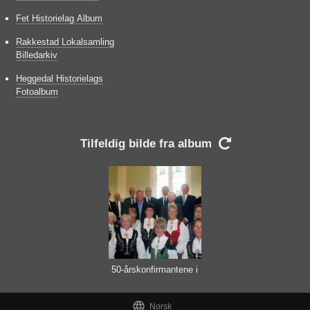
Fet Historielag Album
Rakkestad Lokalsamling
Billedarkiv
Heggedal Historielags
Fotoalbum
Tilfeldig bilde fra album

50-årskonfirmantene i
2016

Norsk