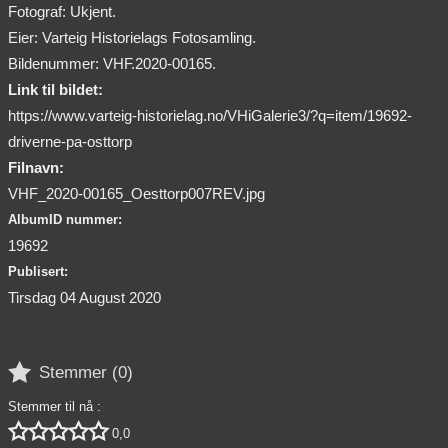
Fotograf: Ukjent.
Eier: Varteig Historielags Fotosamling.
Bildenummer: VHF.2020-00165.
Link til bildet:
https://www.varteig-historielag.no/VHiGalerie3/?q=item/19692-
driverne-pa-osttorp
Filnavn:
VHF_2020-00165_Oesttorp007REV.jpg
AlbumID nummer:
19692
Publisert:
Tirsdag 04 August 2020

Stemmer (
0
)
Stemmer til nå :





0,0