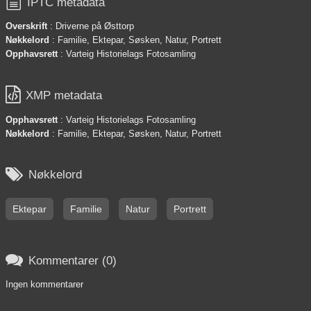

IPTC metadata
Overskrift
: Driverne på Østtorp
Nøkkelord
: Familie, Ektepar, Søsken, Natur, Portrett
Opphavsrett
: Varteig Historielags Fotosamling

XMP metadata
Opphavsrett
: Varteig Historielags Fotosamling
Nøkkelord
: Familie, Ektepar, Søsken, Natur, Portrett

Nøkkelord
Ektepar
Familie
Natur
Portrett

Kommentarer (0)
Ingen kommentarer