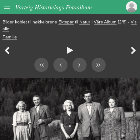

Varteig Historielags Fotoalbum
Bilder koblet til nøkkelorene
Ektepar
til
Natur
i
Våre Album
[2/8]
-
Vis
alle
Familie


