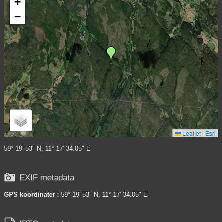
+
−
Leaflet
|
Esri
59° 19' 53" N, 11° 17' 34.05" E

EXIF metadata
GPS koordinater
: 59° 19' 53" N, 11° 17' 34.05" E