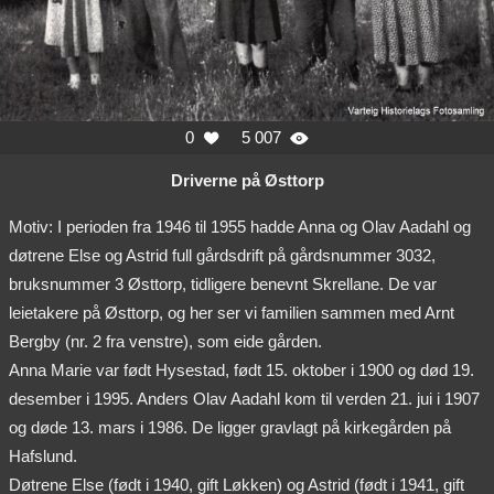
0
5 007


Driverne på Østtorp
Motiv: I perioden fra 1946 til 1955 hadde Anna og Olav Aadahl og
døtrene Else og Astrid full gårdsdrift på gårdsnummer 3032,
bruksnummer 3 Østtorp, tidligere benevnt Skrellane. De var
leietakere på Østtorp, og her ser vi familien sammen med Arnt
Bergby (nr. 2 fra venstre), som eide gården.
Anna Marie var født Hysestad, født 15. oktober i 1900 og død 19.
desember i 1995. Anders Olav Aadahl kom til verden 21. jui i 1907
og døde 13. mars i 1986. De ligger gravlagt på kirkegården på
Hafslund.
Døtrene Else (født i 1940, gift Løkken) og Astrid (født i 1941, gift