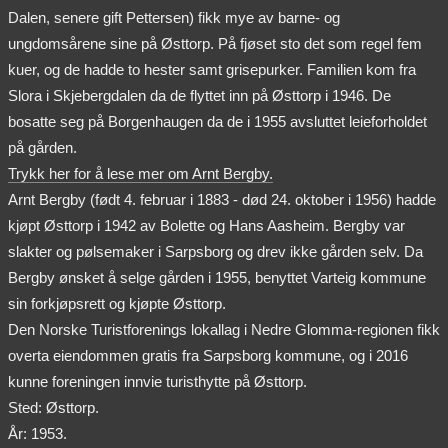
Dalen, senere gift Pettersen) fikk mye av barne- og
ungdomsårene sine på Østtorp. På fjøset sto det som regel fem
kuer, og de hadde to hester samt grisepurker. Familien kom fra
Slora i Skjebergdalen da de flyttet inn på Østtorp i 1946. De
bosatte seg på Borgenhaugen da de i 1955 avsluttet leieforholdet
på gården.
Trykk her for å lese mer om Arnt Bergby.
Arnt Bergby (født 4. februar i 1883 - død 24. oktober i 1956) hadde
kjøpt Østtorp i 1942 av Bolette og Hans Aasheim. Bergby var
slakter og pølsemaker i Sarpsborg og drev ikke gården selv. Da
Bergby ønsket å selge gården i 1955, benyttet Varteig kommune
sin forkjøpsrett og kjøpte Østtorp.
Den Norske Turistforenings lokallag i Nedre Glomma-regionen fikk
overta eiendommen gratis fra Sarpsborg kommune, og i 2016
kunne foreningen innvie turisthytte på Østtorp.
Sted: Østtorp.
År: 1953.