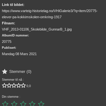
Link til bildet:
https://www.varteig-historielag.no/VHiGalerie3/?q=item/20775-
elever-pa-kokkimskolen-omkring-1917
Filnavn:
VHF_2013-01106_Skolebilde_GunnarB_1.jpg
AlbumID nummer:
20775
Publisert:
Mandag 08 Mars 2021

Stemmer (
0
)
Stemmer til nå :





0,0
Din stemme :




