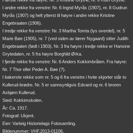
I andre rekke fra venstre: Nr. 6 Ingrid Myrås (1907), nr. 8 Gudrun
Myrås (1907) og helt ytterst til høyre i andre rekke Kristine
Engebraaten (1906).
I tredje rekke fra venstre: Nr. 3 Martha Tomta (lys overdel), nr. 5
Marie Bøe (1905), nr. 7 (ved siden av lærer Nygaard) sitter Judith
Engebraaten (født i 1903). Nr. 3 fra høyre i tredje rekke er Hansine
Grytedalen, nr. 5 fra høyre Borghild Ørka.
I fjerde rekke fra venstre: Nr. 6 Anders Kokkimbråten. Fra høyre:
Nr. 7 Thor eller Peder A. Bøe (?).
I bakerste rekke som nr. 5 og 6 fra venstre i hvite skjorter står to
Kullerud-brødre. Nr. 5 er sannsynligvis Edvard og nr. 6 broren
Asbjørn Kullerud.
Sted: Kokkimskolen.
År: Ca. 1917.
Fotograf: Ukjent.
Eier: Varteig Historielags Fotosamling.
Bildenummer: VHF.2013-01106.