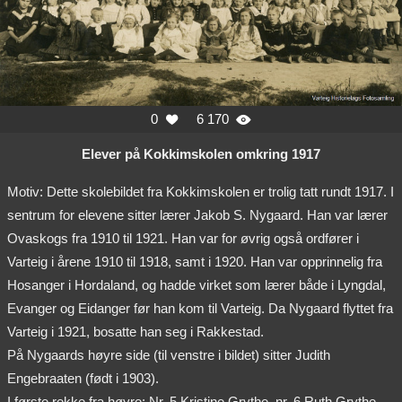
0
6 170


Elever på Kokkimskolen omkring 1917
Motiv: Dette skolebildet fra Kokkimskolen er trolig tatt rundt 1917. I
sentrum for elevene sitter lærer Jakob S. Nygaard. Han var lærer
Ovaskogs fra 1910 til 1921. Han var for øvrig også ordfører i
Varteig i årene 1910 til 1918, samt i 1920. Han var opprinnelig fra
Hosanger i Hordaland, og hadde virket som lærer både i Lyngdal,
Evanger og Eidanger før han kom til Varteig. Da Nygaard flyttet fra
Varteig i 1921, bosatte han seg i Rakkestad.
På Nygaards høyre side (til venstre i bildet) sitter Judith
Engebraaten (født i 1903).
I første rekke fra høyre: Nr. 5 Kristine Grythe, nr. 6 Ruth Grythe.