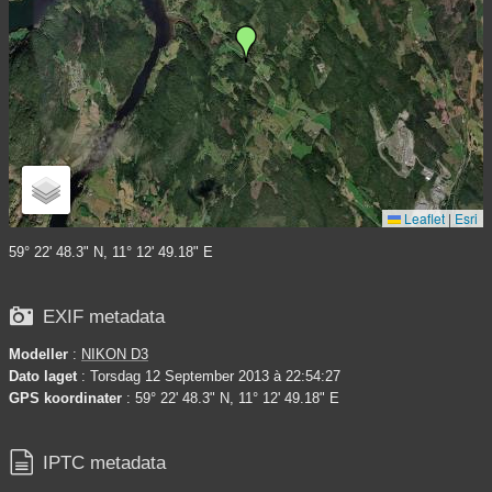
Leaflet
|
Esri
59° 22' 48.3" N, 11° 12' 49.18" E

EXIF metadata
Modeller
:
NIKON D3
Dato laget
: Torsdag 12 September 2013 à 22:54:27
GPS koordinater
: 59° 22' 48.3" N, 11° 12' 49.18" E

IPTC metadata