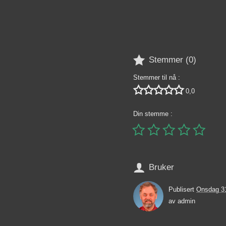

Stemmer (
0
)
Stemmer til nå :





0,0
Din stemme :






Bruker
Publisert
Onsdag 3
av
admin