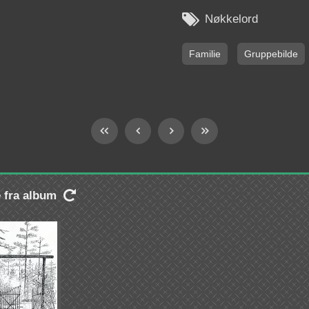

Nøkkelord
Familie
Gruppebilde
e fra album
