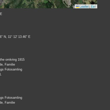
Leaflet
|
Esri
 E
6" N, 11° 12' 13.46" E
ythe omkring 1915
de, Familie
lags Fotosamling
1.
lags Fotosamling
de, Familie