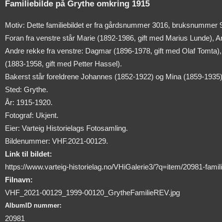
Familiebilde på Grythe omkring 1915
Motiv: Dette familiebildet er fra gårdsnummer 3016, bruksnummer 
Foran fra venstre står Marie (1892-1986, gift med Marius Lunde), 
Andre rekke fra venstre: Dagmar (1896-1978, gift med Olaf Tomta),
(1883-1958, gift med Petter Hassel).
Bakerst står foreldrene Johannes (1852-1922) og Mina (1859-1935). D
Sted: Grythe.
År: 1915-1920.
Fotograf: Ukjent.
Eier: Varteig Historielags Fotosamling.
Bildenummer: VHF.2021-00129.
Link til bildet:
https://www.varteig-historielag.no/VHiGalerie3/?q=item/20981-fami
Filnavn:
VHF_2021-00129_1999-00120_GrytheFamilieREV.jpg
AlbumID nummer:
20981