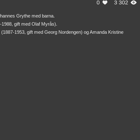
0
3 302


Johannes Grythe med barna.
-1988, gift med Olaf Myrås).
ne (1887-1953, gift med Georg Nordengen) og Amanda Kristine