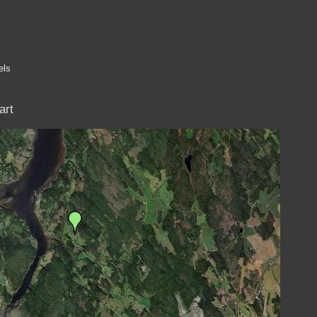
els
art