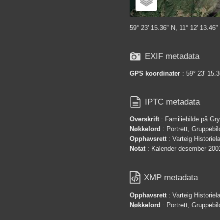
59° 23' 15.36" N, 11° 12' 13.46"

EXIF metadata
GPS koordinater
: 59° 23' 15.3

IPTC metadata
Overskrift
: Familiebilde på Gr
Nøkkelord
: Portrett, Gruppebil
Opphavsrett
: Varteig Historie
Notat
: Kalender desember 200

XMP metadata
Opphavsrett
: Varteig Historie
Nøkkelord
: Portrett, Gruppebil