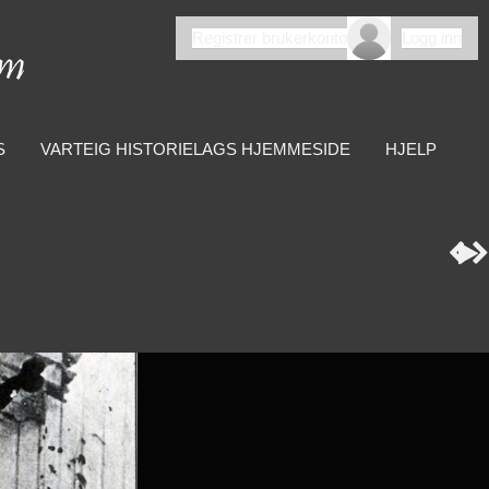
Registrer brukerkonto
Logg inn
S
VARTEIG HISTORIELAGS HJEMMESIDE
HJELP


