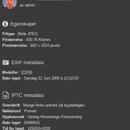
av
admin

Egenskaper
Filtype
: Bilde JPEG
Filstørrelse
: 430,76 Kbytes
Pixelstørrelse
: 682 x 1024 pixels

EXIF metadata
Modeller
:
E3700
Dato laget
: Søndag 21 Juni 2009 à 12:52:03

IPTC metadata
Overskrift
: Mange flotte antrekk på bygdedagen
Nøkkelord
: Portrett
Opphavsrett
: Varteig Historielags Fotosamling
Dato laget
: 20090621
Tid for laget
: 125203+0200