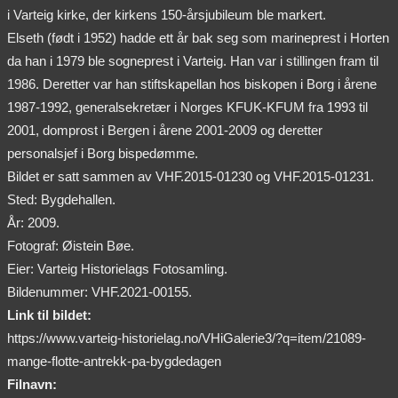
i Varteig kirke, der kirkens 150-årsjubileum ble markert.
Elseth (født i 1952) hadde ett år bak seg som marineprest i Horten
da han i 1979 ble sogneprest i Varteig. Han var i stillingen fram til
1986. Deretter var han stiftskapellan hos biskopen i Borg i årene
1987-1992, generalsekretær i Norges KFUK-KFUM fra 1993 til
2001, domprost i Bergen i årene 2001-2009 og deretter
personalsjef i Borg bispedømme.
Bildet er satt sammen av VHF.2015-01230 og VHF.2015-01231.
Sted: Bygdehallen.
År: 2009.
Fotograf: Øistein Bøe.
Eier: Varteig Historielags Fotosamling.
Bildenummer: VHF.2021-00155.
Link til bildet:
https://www.varteig-historielag.no/VHiGalerie3/?q=item/21089-
mange-flotte-antrekk-pa-bygdedagen
Filnavn: