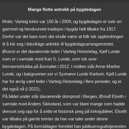
Mange flotte antrekk på bygdedagen
Motiv: Varteig kirke var 150 år i 2009, og bygdedagen er selv en
gammel og hevdvunnet tradisjon i bygda helt tilbake fra 1917.
Derfor var det bare som det skulle være at folk tok oppfordringen
til å kle seg i tidsriktige antrekk til bygdedagsarrangementet.
Øverst er det daværende leder i Varteig Historielag, Kjell Lunde
som er i samtale med Kari S. Lunde, som tok over
formannsklubba på årsmøtet i 2012. I midten står Anne-Marthe
Lunde, og i bakgrunnen ser vi Synnøve Lunde Karlsen. Kjell Lunde
har for øvrig vært leder i Varteig Historielag i flere perioder, og er
det også nå (i 2021).
På bildet under står daværende domprost i Bergen, Ørnulf Elseth i
samtale med Anders Sikkeland, som var blant mange som hadde
dresset seg opp for å sette et historisk preg på kirkejubileet. Elseth
var tilbake på gamle tomter da han var taler under denne
bygdedagen. På formiddagen forrettet han jubileumsgudstjenesten