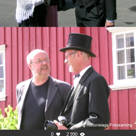
0
2 990

