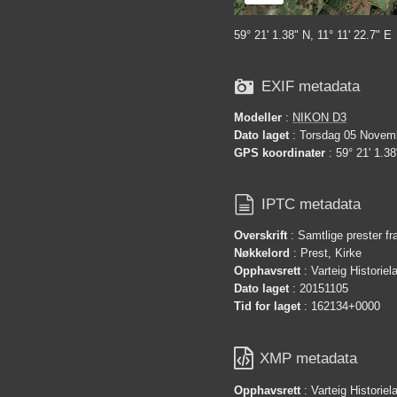
59° 21' 1.38" N, 11° 11' 22.7" E

EXIF metadata
Modeller
:
NIKON D3
Dato laget
: Torsdag 05 Novemb
GPS koordinater
: 59° 21' 1.38

IPTC metadata
Overskrift
: Samtlige prester fr
Nøkkelord
: Prest, Kirke
Opphavsrett
: Varteig Historie
Dato laget
: 20151105
Tid for laget
: 162134+0000

XMP metadata
Opphavsrett
: Varteig Historie