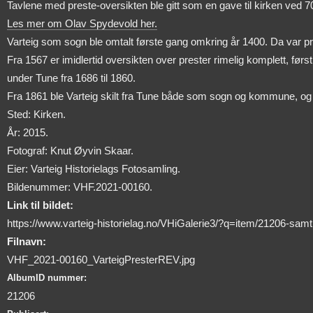
Tavlene med preste-oversikten ble gitt som en gave til kirken ved
Les mer om Olav Spydevold her.
Varteig som sogn ble omtalt første gang omkring år 1400. Da var pr
Fra 1567 er imidlertid oversikten over prester rimelig komplett, før
under Tune fra 1686 til 1860.
Fra 1861 ble Varteig skilt fra Tune både som sogn og kommune, og fr
Sted: Kirken.
År: 2015.
Fotograf: Knut Øyvin Skaar.
Eier: Varteig Historielags Fotosamling.
Bildenummer: VHF.2021-00160.
Link til bildet:
https://www.varteig-historielag.no/VHiGalerie3/?q=item/21206-samtl
Filnavn:
VHF_2021-00160_VarteigPresterREV.jpg
AlbumID nummer:
21206