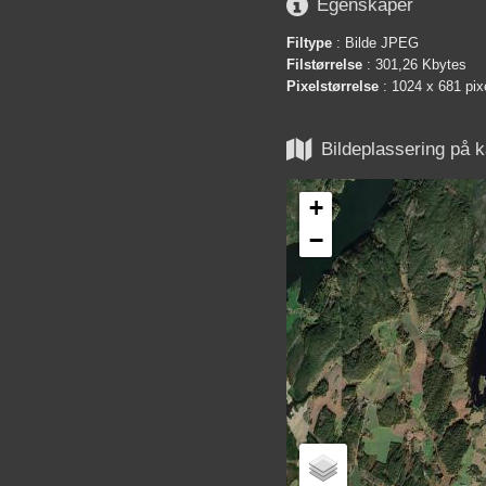

Egenskaper
Filtype
: Bilde JPEG
Filstørrelse
: 301,26 Kbytes
Pixelstørrelse
: 1024 x 681 pix

Bildeplassering på k
+
−