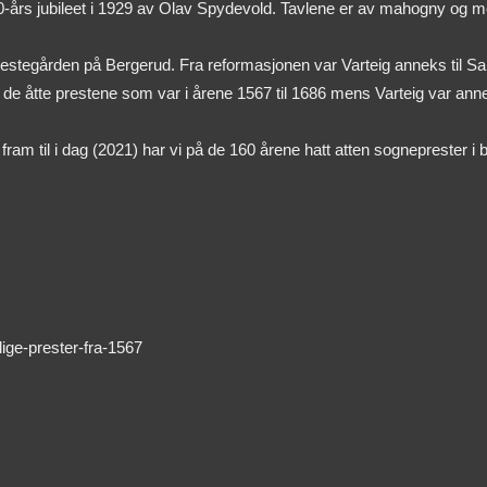
 70-års jubileet i 1929 av Olav Spydevold. Tavlene er av mahogny og 
estegården på Bergerud. Fra reformasjonen var Varteig anneks til Sar
st de åtte prestene som var i årene 1567 til 1686 mens Varteig var ann
am til i dag (2021) har vi på de 160 årene hatt atten sogneprester i 
ige-prester-fra-1567