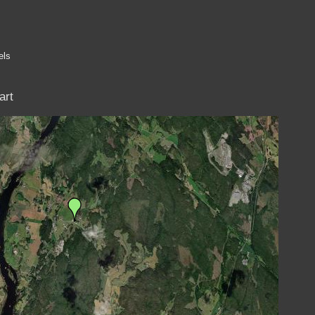
els
art