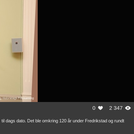
0
2 347


m til dags dato. Det ble omkring 120 år under Fredrikstad og rundt