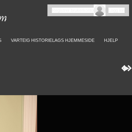
Registrer brukerkonto
Logg inn
S
VARTEIG HISTORIELAGS HJEMMESIDE
HJELP


