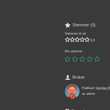

Stemmer (
0
)
Stemmer til nå :





0,0
Din stemme :






Bruker
Publisert
Søndag 0
av
admin