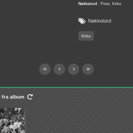
Nøkkelord
: Prest, Kirke

Nøkkelord
Kirke
e fra album
