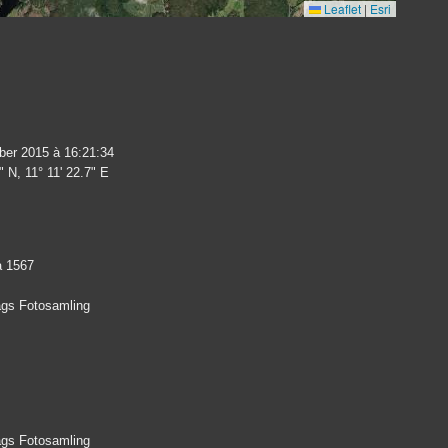
Leaflet
|
Esri
er 2015 à 16:21:34
" N, 11° 11' 22.7" E
a 1567
lags Fotosamling
lags Fotosamling