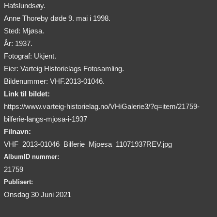
Hafslundsøy.
Anne Thoreby døde 9. mai i 1998.
Sted: Mjøsa.
År: 1937.
Fotograf: Ukjent.
Eier: Varteig Historielags Fotosamling.
Bildenummer: VHF.2013-01046.
Link til bildet:
https://www.varteig-historielag.no/VHiGalerie3/?q=item/21759-
bilferie-langs-mjosa-i-1937
Filnavn:
VHF_2013-01046_Bilferie_Mjoesa_11071937REV.jpg
AlbumID nummer:
21759
Publisert:
Onsdag 30 Juni 2021