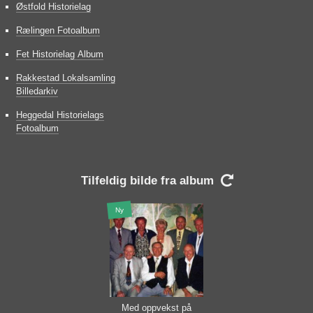
Østfold Historielag
Rælingen Fotoalbum
Fet Historielag Album
Rakkestad Lokalsamling
Billedarkiv
Heggedal Historielags
Fotoalbum
Tilfeldig bilde fra album

Ny
Med oppvekst på