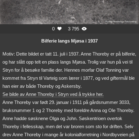
0
3 795


Bilferie langs Mjøsa i 1937
Motiv: Dette bildet er tatt 11. juli i 1937. Anne Thoreby er på bilferie,
og har slått opp telt en plass langs Mjøsa. Trolig var hun på vei til
Stryn for å besøke familie der. Hennes morfar Olaf Tonning var
kommet fra Stryn til Varteig som lærer i 1877, og ved giftermål ble
han eier av både Thoreby og Askersby.
Se bilde av Anne Thoreby i Stryn ved å trykke her.
Anne Thoreby var født 29. januar i 1911 på gårdsnummer 3033,
bruksnummer 1 og 2 Thoreby med foreldre Anna og Ole Thoreby.
Anne hadde søsknene Olga og John. Søskentrioen overtok
Thoreby i fellesskap, men det var broren som sto for driften. Selv
drev Anne Thoreby i mange år kolonialforretning i Nordbyveien på