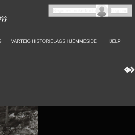
Registrer brukerkonto
Logg inn
S
VARTEIG HISTORIELAGS HJEMMESIDE
HJELP


