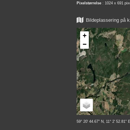
Pixelstørrelse
: 1024 x 691 pix

Bildeplassering på k
+
−
59° 20' 44.67" N, 11° 2' 52.81" 