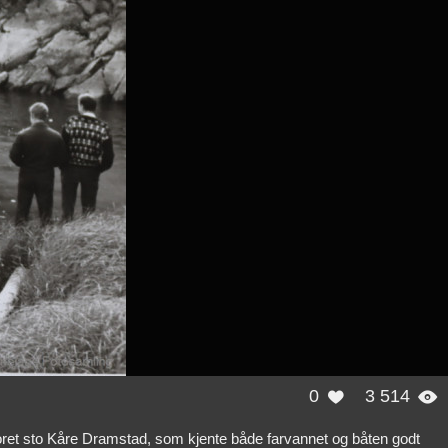
0
3 514


oret sto Kåre Dramstad, som kjente både farvannet og båten godt