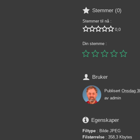

Stemmer (
0
)
Stemmer til nå :





0,0
Din stemme :






Bruker
Publisert
Onsdag 30
av
admin

Egenskaper
Filtype
: Bilde JPEG
Filstørrelse
: 358,3 Kbytes