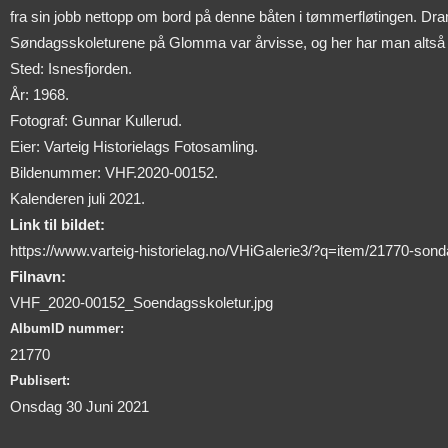
fra sin jobb nettopp om bord på denne båten i tømmerfløtingen. Dr
Søndagsskoleturene på Glomma var årvisse, og her har man altså gj
Sted: Isnesfjorden.
År: 1968.
Fotograf: Gunnar Kullerud.
Eier: Varteig Historielags Fotosamling.
Bildenummer: VHF.2020-00152.
Kalenderen juli 2021.
Link til bildet:
https://www.varteig-historielag.no/VHiGalerie3/?q=item/21770-sond
Filnavn:
VHF_2020-00152_Soendagsskoletur.jpg
AlbumID nummer:
21770
Publisert:
Onsdag 30 Juni 2021