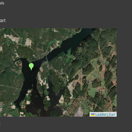
els
art
Leaflet
|
Esri
E