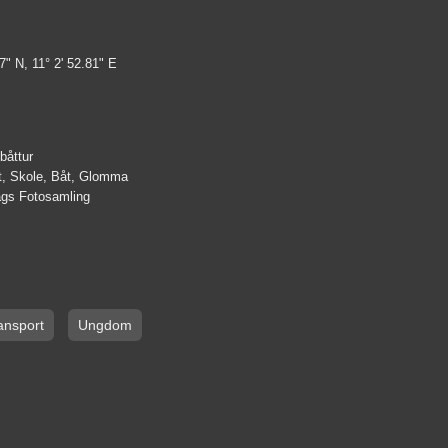
7" N, 11° 2' 52.81" E
båttur
t, Skole, Båt, Glomma
lags Fotosamling
ansport
Ungdom