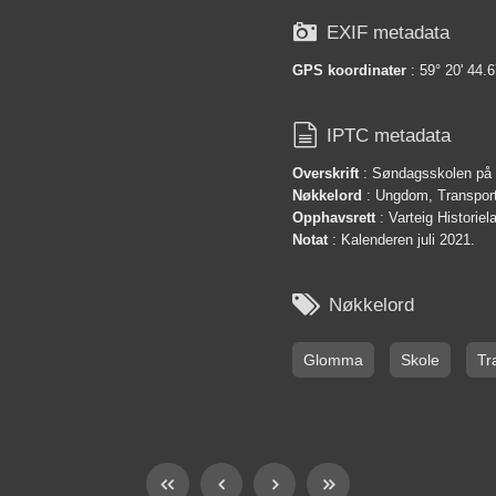

EXIF metadata
GPS koordinater
: 59° 20' 44.6

IPTC metadata
Overskrift
: Søndagsskolen på 
Nøkkelord
: Ungdom, Transpor
Opphavsrett
: Varteig Historie
Notat
: Kalenderen juli 2021.

Nøkkelord
Glomma
Skole
Tr