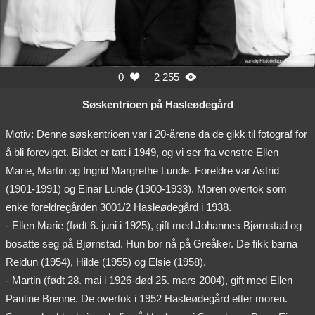
0
2 255


Søskentrioen på Hasleødegård
Motiv: Denne søskentrioen var i 20-årene da de gikk til fotograf for
å bli foreviget. Bildet er tatt i 1949, og vi ser fra venstre Ellen
Marie, Martin og Ingrid Margrethe Lunde. Foreldre var Astrid
(1901-1991) og Einar Lunde (1900-1933). Moren overtok som
enke foreldregården 3001/2 Hasleødegård i 1938.
- Ellen Marie (født 6. juni i 1925), gift med Johannes Bjørnstad og
bosatte seg på Bjørnstad. Hun bor nå på Greåker. De fikk barna
Reidun (1954), Hilde (1955) og Elsie (1958).
- Martin (født 28. mai i 1926-død 25. mars 2004), gift med Ellen
Pauline Brenne. De overtok i 1952 Hasleødegård etter moren.