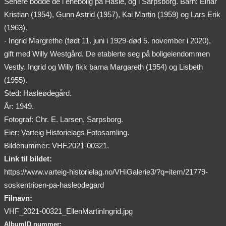
Senere bodde de i enebolig på Hasle, og i Sarpsborg. Barn: Einar
Kristian (1954), Gunn Astrid (1957), Kai Martin (1959) og Lars Erik
(1963).
- Ingrid Margrethe (født 11. juni i 1929-død 5. november i 2020),
gift med Willy Westgård. De etablerte seg på boligeiendommen
Vestly. Ingrid og Willy fikk barna Margareth (1954) og Lisbeth
(1955).
Sted: Hasleødegård.
År: 1949.
Fotograf: Chr. E. Larsen, Sarpsborg.
Eier: Varteig Historielags Fotosamling.
Bildenummer: VHF.2021-00321.
Link til bildet:
https://www.varteig-historielag.no/VHiGalerie3/?q=item/21779-
soskentrioen-pa-hasleodegard
Filnavn:
VHF_2021-00321_EllenMartinIngrid.jpg
AlbumID nummer: