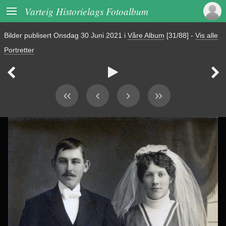

Varteig Historielags Fotoalbum
Bilder publisert
Onsdag 30 Juni 2021
i
Våre Album
[31/88]
-
Vis alle
Portretter


