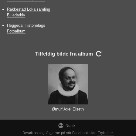
Rakkestad Lokalsamling
Billedarkiv
Heggedal Historielags
Fotoalbum
Tilfeldig bilde fra album

Ørnulf Axel Elseth

Norsk
Besøk oss også gjerne på vår Facebook side
Trykk her.