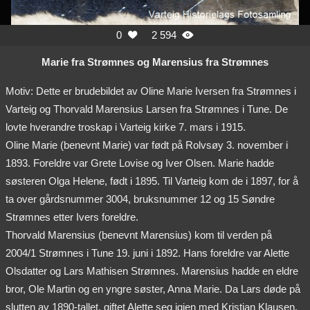
0
2 594


Marie fra Strømnes og Marensius fra Strømnes
Motiv: Dette er brudebildet av Oline Marie Iversen fra Strømnes i
Varteig og Thorvald Marensius Larsen fra Strømnes i Tune. De
lovte hverandre troskap i Varteig kirke 7. mars i 1915.
Oline Marie (benevnt Marie) var født på Rolvsøy 3. november i
1893. Foreldre var Grete Lovise og Iver Olsen. Marie hadde
søsteren Olga Helene, født i 1895. Til Varteig kom de i 1897, for å
ta over gårdsnummer 3004, bruksnummer 12 og 15 Søndre
Strømnes etter Ivers foreldre.
Thorvald Marensius (benevnt Marensius) kom til verden på
2004/1 Strømnes i Tune 19. juni i 1892. Hans foreldre var Alette
Olsdatter og Lars Mathisen Strømnes. Marensius hadde en eldre
bror, Ole Martin og en yngre søster, Anna Marie. Da Lars døde på
slutten av 1890-tallet, giftet Alette seg igjen med Kristian Klausen.