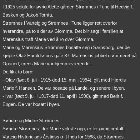
I 1925 solgte for øvrig Alette gården Strømnes i Tune til Hedvig f.
Basken og Jakob Tomta.
Strømnes i Varteig og Strømnes i Tune ligger rett overfor
hverandre, på to sider av Glomma. Det blir sagt i familien at
Marensius traff Marie ved å ro over Glomma.
Marie og Marensius Strømnes bosatte seg i Sarpsborg, der de
kjøpte Olav Haraldssons gate 87. Marensius jobbet i tømmeret på
Opsund, mens Marie var hjemmeværende.
De fikk to barn:
- Olav (født 8. juli i 1915-død 15. mai i 1994), gift med Hjørdis
Marie f. Hansen. De var bosatte på Lande, og senere i byen.
- Ivar (født 9. juli i 1917-død 11. april i 1990), gift med Berit f.
Engen. De var bosatt i byen.
Søndre og Midtre Strømnes
Søndre Strømnes, der Marie vokste opp, er for øvrig omtalt i
Varteig Historielags årstidsskrift Inga for 1998, da Strømnes-