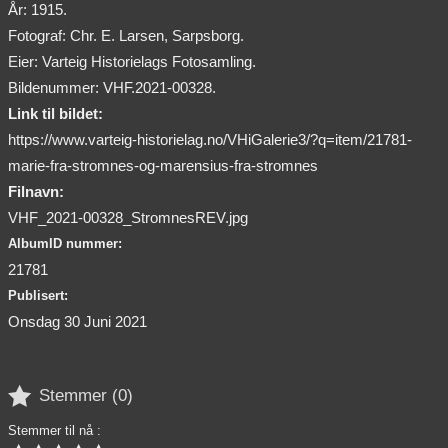
År: 1915.
Fotograf: Chr. E. Larsen, Sarpsborg.
Eier: Varteig Historielags Fotosamling.
Bildenummer: VHF.2021-00328.
Link til bildet:
https://www.varteig-historielag.no/VHiGalerie3/?q=item/21781-
marie-fra-stromnes-og-marensius-fra-stromnes
Filnavn:
VHF_2021-00328_StromnesREV.jpg
AlbumID nummer:
21781
Publisert:
Onsdag 30 Juni 2021

Stemmer (
0
)
Stemmer til nå :