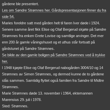
gårdene ble presentert.
Les om Søndre Strømnes her. Gårdspresentasjonen finner du fra
side 54.
Maries foreldre satt med gården helt til faren Iver døde i 1924.
Senere samme året fikk Elise og Olaf Bergerud skjøte på Søndre
Strømnes fra enken Grete Lovise og samtlige arvinger. Det mer
enn 200 år gamle våningshuset og et uthus står fortsatt på
gårdstunet på Søndre Strømnes.
Se bilde av den gamle boligen på Søndre Strømnes ved å trykke
her.
I 1948 kjøpte Elise og Olaf Bergerud nabogården 3004/10 og 14
Strømnes av Simen Strømnes, og dermed kunne de to gårdene
slås sammen. Samtidig flyttet også familien fra Søndre til Midtre
Strømnes.
Marie Strømnes døde 13. november i 1964, ektemannen
Marensius 29. juli i 1978.
Sted: Strømnes.