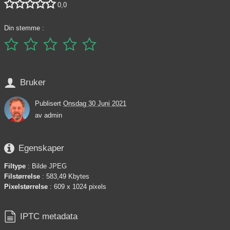





0,0
Din stemme :






Bruker
Publisert
Onsdag 30 Juni 2021
av
admin

Egenskaper
Filtype
: Bilde JPEG
Filstørrelse
: 583,49 Kbytes
Pixelstørrelse
: 609 x 1024 pixels

IPTC metadata