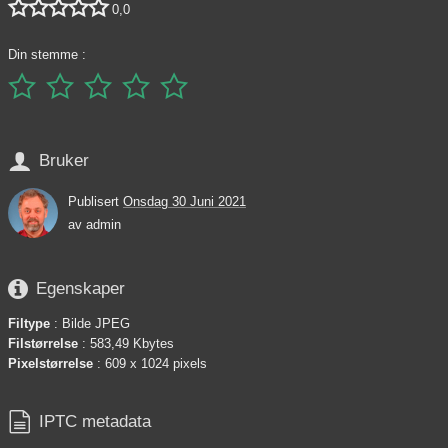





0,0
Din stemme :






Bruker
Publisert
Onsdag 30 Juni 2021
av
admin

Egenskaper
Filtype
: Bilde JPEG
Filstørrelse
: 583,49 Kbytes
Pixelstørrelse
: 609 x 1024 pixels

IPTC metadata