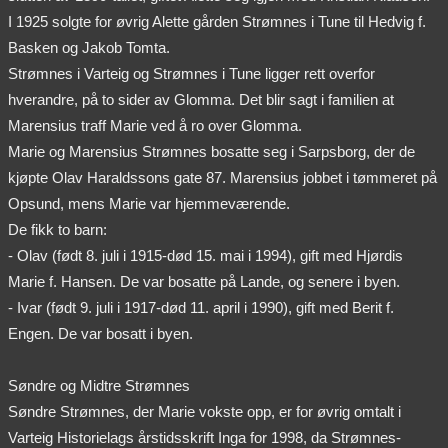
I 1925 solgte for øvrig Alette gården Strømnes i Tune til Hedvig f.
Basken og Jakob Tomta.
Strømnes i Varteig og Strømnes i Tune ligger rett overfor
hverandre, på to sider av Glomma. Det blir sagt i familien at
Marensius traff Marie ved å ro over Glomma.
Marie og Marensius Strømnes bosatte seg i Sarpsborg, der de
kjøpte Olav Haraldssons gate 87. Marensius jobbet i tømmeret på
Opsund, mens Marie var hjemmeværende.
De fikk to barn:
- Olav (født 8. juli i 1915-død 15. mai i 1994), gift med Hjørdis
Marie f. Hansen. De var bosatte på Lande, og senere i byen.
- Ivar (født 9. juli i 1917-død 11. april i 1990), gift med Berit f.
Engen. De var bosatt i byen.
Søndre og Midtre Strømnes
Søndre Strømnes, der Marie vokste opp, er for øvrig omtalt i
Varteig Historielags årstidsskrift Inga for 1998, da Strømnes-