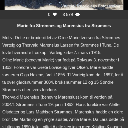
0
3 579


Marie fra Strømnes og Marensius fra Strømnes
Motiv: Dette er brudebildet av Oline Marie Iversen fra Strømnes i
Varteig og Thorvald Marensius Larsen fra Strømnes i Tune. De
lovte hverandre troskap i Varteig kirke 7. mars i 1915.
Oline Marie (benevnt Marie) var født på Rolvsøy 3. november i
1893. Foreldre var Grete Lovise og Iver Olsen. Marie hadde
søsteren Olga Helene, født i 1895. Til Varteig kom de i 1897, for å
ta over gårdsnummer 3004, bruksnummer 12 og 15 Søndre
Strømnes etter Ivers foreldre.
Thorvald Marensius (benevnt Marensius) kom til verden på
2004/1 Strømnes i Tune 19. juni i 1892. Hans foreldre var Alette
Olsdatter og Lars Mathisen Strømnes. Marensius hadde en eldre
bror, Ole Martin og en yngre søster, Anna Marie. Da Lars døde på
slutten av 1890-tallet, giftet Alette seg igjen med Kristian Klausen.