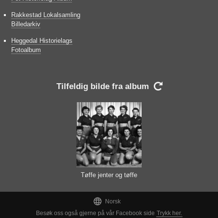
Rakkestad Lokalsamling
Billedarkiv
Heggedal Historielags
Fotoalbum
Tilfeldig bilde fra album

Tøffe jenter og tøffe
treningsforhold

Norsk
Besøk oss også gjerne på vår Facebook side
Trykk her.