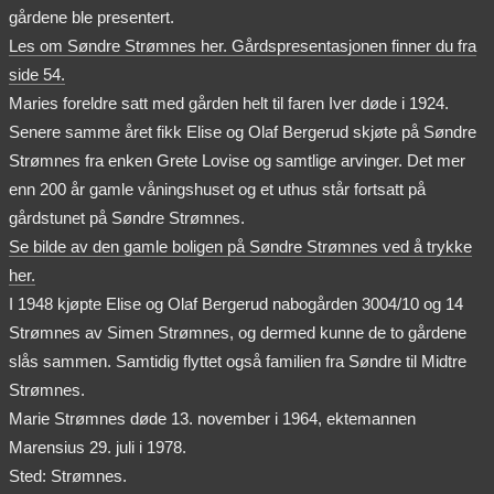
gårdene ble presentert.
Les om Søndre Strømnes her. Gårdspresentasjonen finner du fra
side 54.
Maries foreldre satt med gården helt til faren Iver døde i 1924.
Senere samme året fikk Elise og Olaf Bergerud skjøte på Søndre
Strømnes fra enken Grete Lovise og samtlige arvinger. Det mer
enn 200 år gamle våningshuset og et uthus står fortsatt på
gårdstunet på Søndre Strømnes.
Se bilde av den gamle boligen på Søndre Strømnes ved å trykke
her.
I 1948 kjøpte Elise og Olaf Bergerud nabogården 3004/10 og 14
Strømnes av Simen Strømnes, og dermed kunne de to gårdene
slås sammen. Samtidig flyttet også familien fra Søndre til Midtre
Strømnes.
Marie Strømnes døde 13. november i 1964, ektemannen
Marensius 29. juli i 1978.
Sted: Strømnes.