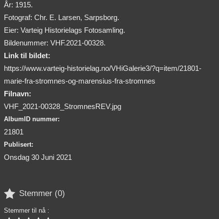
År: 1915.
Fotograf: Chr. E. Larsen, Sarpsborg.
Eier: Varteig Historielags Fotosamling.
Bildenummer: VHF.2021-00328.
Link til bildet:
https://www.varteig-historielag.no/VHiGalerie3/?q=item/21801-
marie-fra-stromnes-og-marensius-fra-stromnes
Filnavn:
VHF_2021-00328_StromnesREV.jpg
AlbumID nummer:
21801
Publisert:
Onsdag 30 Juni 2021

Stemmer (
0
)
Stemmer til nå :