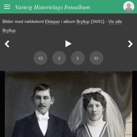

Varteig Historielags Fotoalbum
Bilder med nøkkelord
Ektepar
i album
Bryllup
[34/61]
-
Vis alle
Bryllup


