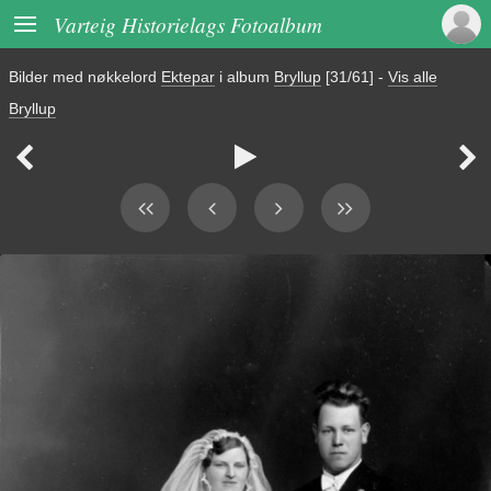

Varteig Historielags Fotoalbum
Bilder med nøkkelord
Ektepar
i album
Bryllup
[31/61]
-
Vis alle
Bryllup


