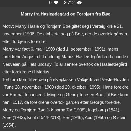
0
3 712


Marry fra Hasleødegård og Torbjørn fra Bøe
Motiv: Marry Hasle og Torbjørn Bøe giftet seg i Varteig kirke 21.
november i 1936. De etablerte seg på Bøe, der de overtok gården
etter Torbjørns foreldre.
Marry var født 6. mai i 1909 (død 1. september i 1991), mens
foreldrene Augusta f. Lunde og Marius Hasleødegård enda bodde i
Nesveien på Hafslundsøy. To år senere overtok de Hasleødegård
etter foreldrene til Marius.
Torbjørn kom til verden på elveplassen Valbjørk ved Vesle-Hovden
i Tune 28. november i 1908 (død 29. oktober i 1995). Hans foreldre
var Emma Johansen f. Minge og Georg Toresen Bøe. Til Bøe kom
han i 1917, da foreldrene overtok gården etter Georgs foreldre.
Marry og Torbjørn Bøe fikk barna Tor (1938), Ingebjørg (1941),
Arne (1943), Knut (1944-2018), Per (1946), Aud (1950) og Øistein
(1954).