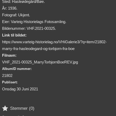
Sted: Hasleødegård/Bøe.
År: 1936.
Fotograf: Ukjent.
Eier: Varteig Historielags Fotosamling.
Bildenummer: VHF.2021-00325.
Link til bildet:
https://www.varteig-historielag.no/VHiGalerie3/?q=item/21802-
marry-fra-hasleodegard-og-torbjorn-fra-boe
Filnavn:
VHF_2021-00325_MarryTorbjornBoeREV.jpg
AlbumID nummer:
21802
Publisert:
Onsdag 30 Juni 2021

Stemmer (
0
)