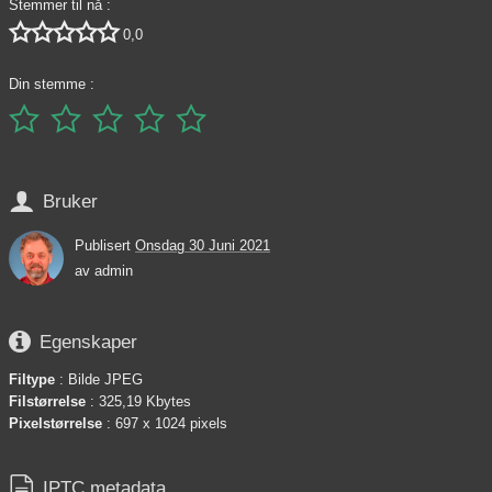
Stemmer til nå :





0,0
Din stemme :






Bruker
Publisert
Onsdag 30 Juni 2021
av
admin

Egenskaper
Filtype
: Bilde JPEG
Filstørrelse
: 325,19 Kbytes
Pixelstørrelse
: 697 x 1024 pixels

IPTC metadata