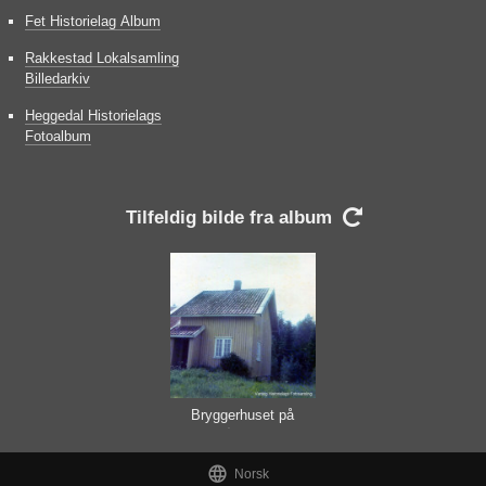
Fet Historielag Album
Rakkestad Lokalsamling
Billedarkiv
Heggedal Historielags
Fotoalbum
Tilfeldig bilde fra album

Bryggerhuset på
Østtorp

Norsk