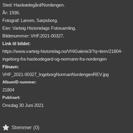
Sted: Hasleødegård/Nordengen.
År: 1936.
Fotograf: Larsen, Sarpsborg.
Eier: Varteig Historielags Fotosamling.
Bildenummer: VHF.2021-00327.
Link til bildet:
https://www.varteig-historielag.no/VHiGalerie3/?q=item/21804-
ingeborg-fra-hasleodegard-og-normann-fra-nordengen
Filnavn:
VHF_2021-00327_IngeborgNormanNordengenREV.jpg
AlbumID nummer:
21804
Publisert:
Onsdag 30 Juni 2021

Stemmer (
0
)