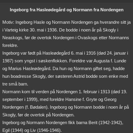
Ingeborg fra Hasleødegård og Normann fra Nordengen
Motiv: Ingeborg Hasle og Normann Nordengen ga hverandre sitt ja
i Varteig kirke 30. mai i 1936. De bodde i noen år på Skogly i
Neaskogs, før de overtok Nordengen i Ovaskogs etter Normanns
foreldre.
Ingeborg var født på Hasleødegård 6. mai i 1916 (død 24. januar i
1987) som yngst i søskenflokken. Foreldre var Augusta f. Lunde
og Marius Hasleødegård. Da hun og Normann giftet seg, hadde
hun boadresse Skogly, der søsteren Astrid bodde som enke med
tre små barn.
Normann kom til verden på Nordengen 1. februar i 1913 (død 19.
september i 1999), med foreldre Hansine f. Gryte og Georg
Nordengen (f. Bødalen). Ingeborg og Normann bodde i noen år på
Skogly, før de overtok på Nordengen.
Ingeborg og Normann Nordengen fikk barna Berit (1942-1942),
Egil (1944) og Liv (1946-1946).