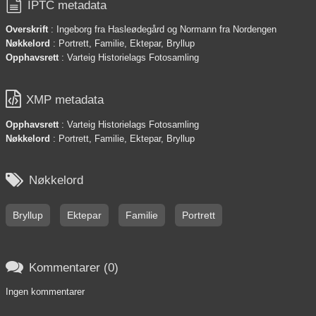

IPTC metadata
Overskrift
: Ingeborg fra Hasleødegård og Normann fra Nordengen
Nøkkelord
: Portrett, Familie, Ektepar, Bryllup
Opphavsrett
: Varteig Historielags Fotosamling

XMP metadata
Opphavsrett
: Varteig Historielags Fotosamling
Nøkkelord
: Portrett, Familie, Ektepar, Bryllup

Nøkkelord
Bryllup
Ektepar
Familie
Portrett

Kommentarer (0)
Ingen kommentarer