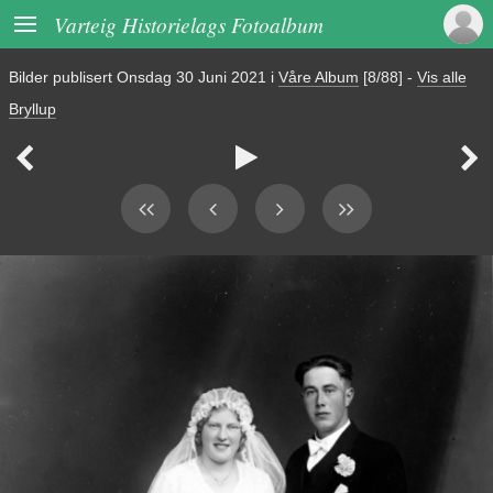

Varteig Historielags Fotoalbum
Bilder publisert
Onsdag 30 Juni 2021
i
Våre Album
[8/88]
-
Vis alle
Bryllup


