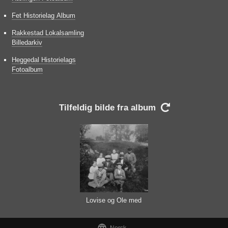
Fet Historielag Album
Rakkestad Lokalsamling
Billedarkiv
Heggedal Historielags
Fotoalbum
Tilfeldig bilde fra album

Lovise og Ole med
seks av barna

Norsk