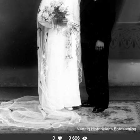
0
3 686

