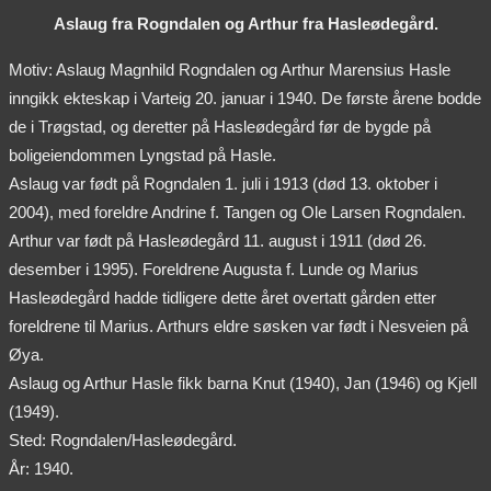
Aslaug fra Rogndalen og Arthur fra Hasleødegård.
Motiv: Aslaug Magnhild Rogndalen og Arthur Marensius Hasle
inngikk ekteskap i Varteig 20. januar i 1940. De første årene bodde
de i Trøgstad, og deretter på Hasleødegård før de bygde på
boligeiendommen Lyngstad på Hasle.
Aslaug var født på Rogndalen 1. juli i 1913 (død 13. oktober i
2004), med foreldre Andrine f. Tangen og Ole Larsen Rogndalen.
Arthur var født på Hasleødegård 11. august i 1911 (død 26.
desember i 1995). Foreldrene Augusta f. Lunde og Marius
Hasleødegård hadde tidligere dette året overtatt gården etter
foreldrene til Marius. Arthurs eldre søsken var født i Nesveien på
Øya.
Aslaug og Arthur Hasle fikk barna Knut (1940), Jan (1946) og Kjell
(1949).
Sted: Rogndalen/Hasleødegård.
År: 1940.