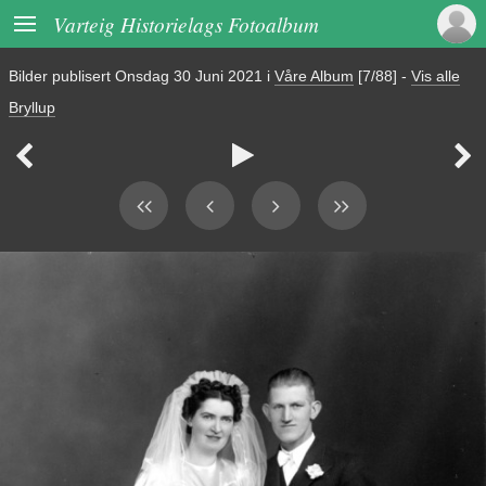

Varteig Historielags Fotoalbum
Bilder publisert
Onsdag 30 Juni 2021
i
Våre Album
[7/88]
-
Vis alle
Bryllup


