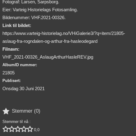
Fotograf: Larsen, Sarpsborg.
Eier: Varteig Historielags Fotosamling.
Bildenummer: VHF.2021-00326.
Link til bildet:
https://www.varteig-historielag.no/VHiGalerie3/?q=item/21805-
aslaug-fra-rogndalen-og-arthur-fra-hasleodegard
Filnavn:
VHF_2021-00326_AslaugArthurHasleREV.jpg
AlbumID nummer:
21805
Publisert:
Onsdag 30 Juni 2021

Stemmer (
0
)
Stemmer til nå :





0,0