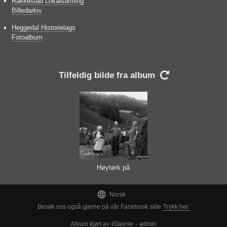
Rakkestad Lokalsamling
Billedarkiv
Heggedal Historielags
Fotoalbum
Tilfeldig bilde fra album

Høytørk på
gamlemåten

Norsk
Besøk oss også gjerne på vår Facebook side
Trykk her.
Album kjørt av
iGalerie
-
admin