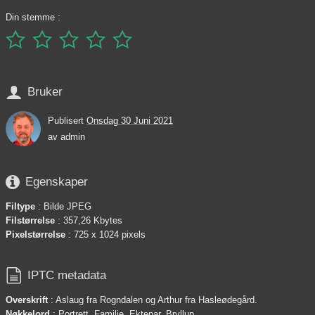
Din stemme :






Bruker
Publisert
Onsdag 30 Juni 2021
av
admin

Egenskaper
Filtype
: Bilde JPEG
Filstørrelse
: 357,26 Kbytes
Pixelstørrelse
: 725 x 1024 pixels

IPTC metadata
Overskrift
: Aslaug fra Rogndalen og Arthur fra Hasleødegård.
Nøkkelord
: Portrett, Familie, Ektepar, Bryllup