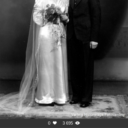
0
3 695

