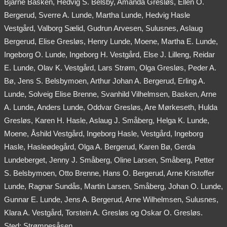
Bjarne Basken, Hedvig S. Belsby, Amanda Gresløs, Ellen O.
Bergerud, Sverre A. Lunde, Martha Lunde, Hedvig Hasle
Vestgård, Valborg Sælid, Gudrun Arvesen, Sulusnes, Aslaug
Bergerud, Elise Gresløs, Henry Lunde, Moene, Martha E. Lunde,
Ingeborg O. Lunde, Ingeborg H. Vestgård, Else J. Lilleng, Reidar
E. Lunde, Olav K. Vestgård, Lars Strøm, Olga Gresløs, Peder A.
Bø, Jens S. Belsbymoen, Arthur Johan A. Bergerud, Erling A.
Lunde, Solveig Elise Brenne, Svanhild Vilhelmsen, Basken, Arne
A. Lunde, Anders Lunde, Oddvar Gresløs, Are Mørkeseth, Hulda
Gresløs, Karen H. Hasle, Aslaug J. Småberg, Helga K. Lunde,
Moene, Åshild Vestgård, Ingeborg Hasle, Vestgård, Ingeborg
Hasle, Hasleødegård, Olga A. Bergerud, Karen Bø, Gerda
Lundeberget, Jenny J. Småberg, Oline Larsen, Småberg, Petter
S. Belsbymoen, Otto Brenne, Hans O. Bergerud, Arne Kristoffer
Lunde, Ragnar Sundås, Martin Larsen, Småberg, Johan O. Lunde,
Gunnar E. Lunde, Jens A. Bergerud, Arne Wilhelmsen, Sulusnes,
Klara A. Vestgård, Torstein A. Gresløs og Oskar O. Gresløs.
Sted: Strømnesåsen.