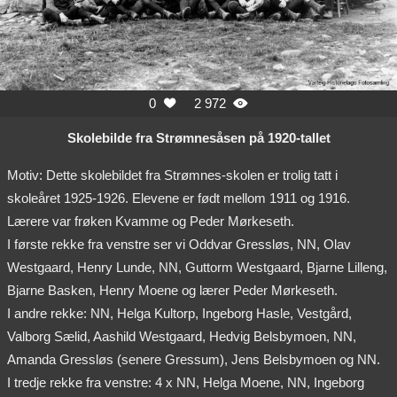
0
2 972


Skolebilde fra Strømnesåsen på 1920-tallet
Motiv: Dette skolebildet fra Strømnes-skolen er trolig tatt i
skoleåret 1925-1926. Elevene er født mellom 1911 og 1916.
Lærere var frøken Kvamme og Peder Mørkeseth.
I første rekke fra venstre ser vi Oddvar Gressløs, NN, Olav
Westgaard, Henry Lunde, NN, Guttorm Westgaard, Bjarne Lilleng,
Bjarne Basken, Henry Moene og lærer Peder Mørkeseth.
I andre rekke: NN, Helga Kultorp, Ingeborg Hasle, Vestgård,
Valborg Sælid, Aashild Westgaard, Hedvig Belsbymoen, NN,
Amanda Gressløs (senere Gressum), Jens Belsbymoen og NN.
I tredje rekke fra venstre: 4 x NN, Helga Moene, NN, Ingeborg