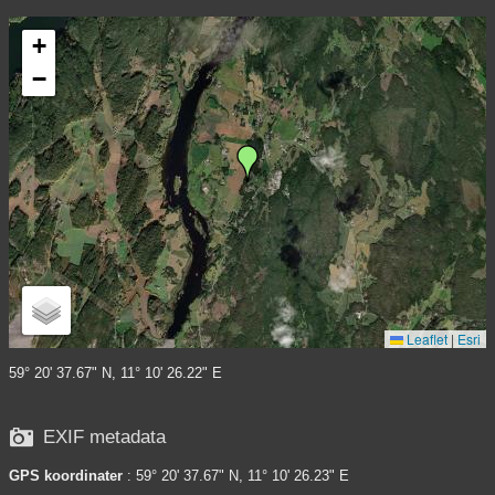
+
−
Leaflet
|
Esri
59° 20' 37.67" N, 11° 10' 26.22" E

EXIF metadata
GPS koordinater
: 59° 20' 37.67" N, 11° 10' 26.23" E