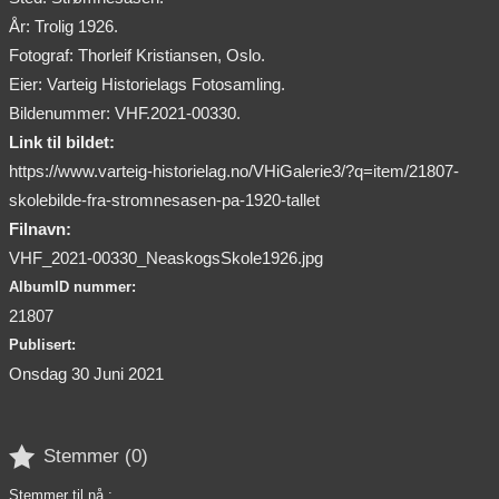
År: Trolig 1926.
Fotograf: Thorleif Kristiansen, Oslo.
Eier: Varteig Historielags Fotosamling.
Bildenummer: VHF.2021-00330.
Link til bildet:
https://www.varteig-historielag.no/VHiGalerie3/?q=item/21807-
skolebilde-fra-stromnesasen-pa-1920-tallet
Filnavn:
VHF_2021-00330_NeaskogsSkole1926.jpg
AlbumID nummer:
21807
Publisert:
Onsdag 30 Juni 2021

Stemmer (
0
)
Stemmer til nå :