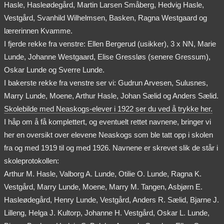
Hasle, Hasleødegård, Martin Larsen Småberg, Hedvig Hasle,
Vestgård, Svanhild Wilhelmsen, Basken, Ragna Westgaard og
lærerinnen Kvamme.
I fjerde rekke fra venstre: Ellen Bergerud (usikker), 3 x NN, Marie
Lunde, Johanne Westgaard, Elise Gressløs (senere Gressum),
Oskar Lunde og Sverre Lunde.
I bakerste rekke fra venstre ser vi: Gudrun Arvesen, Sulusnes,
Marry Lunde, Moene, Arthur Hasle, Johan Sælid og Anders Sælid.
Skolebilde med Neaskogs-elever i 1922 ser du ved å trykke her.
I håp om å få komplettert, og eventuelt rettet navnene, bringer vi
her en oversikt over elevene Neaskogs som ble tatt opp i skolen
fra og med 1919 til og med 1926. Navnene er skrevet slik de står i
skoleprotokollen:
Arthur M. Hasle, Valborg A. Lunde, Otilie O. Lunde, Ragna K.
Vestgård, Marry Lunde, Moene, Marry M. Tangen, Asbjørn E.
Hasleødegård, Henry Lunde, Vestgård, Anders R. Sælid, Bjarne J.
Lilleng, Helga J. Kultorp, Johanne H. Vestgård, Oskar L. Lunde,