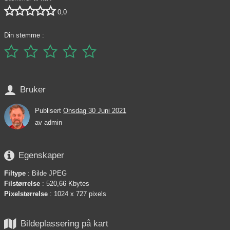





0,0
Din stemme :






Bruker
Publisert
Onsdag 30 Juni 2021
av
admin

Egenskaper
Filtype
: Bilde JPEG
Filstørrelse
: 520,66 Kbytes
Pixelstørrelse
: 1024 x 727 pixels

Bildeplassering på kart