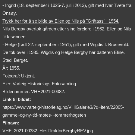
- Ingrid (18. september i 1925-7. juli i 2013), gift med Ivar Tvete fra
Onsøy.
Trykk her for å se bilde av Ellen og Nils på "Gråtass" i 1954.
Nils Bergby overtok gården etter sine foreldre i 1962. Ellen og Nils
fikk sønnen:
- Helge (født 22. september i 1951), gift med Wigdis f. Brusevold.
De tok over i 1985. Wigdis og Helge Bergby har datteren Eline.
Sted: Berget.
År: 1955.
Fotograf: Ukjent.
Eier: Varteig Historielags Fotosamling.
Bildenummer: VHF.2021-00382.
Link til bildet:
https://www.varteig-historielag.no/VHiGalerie3/?q=item/22005-
gammel-og-ny-tid-motes-i-tommerhogsten
Filnavn:
VHF_2021-00382_HestTraktorBergbyREV.jpg