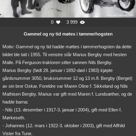
0
3 999


Gammel og ny tid møtes i tømmerhogsten
Motiv: Gammel og ny tid hadde møttes i tømmerhogsten da dette
bildet ble tatt i 1955. Til venstre står Marius Bergby med hesten
Malle. På Ferguson-traktoren sitter sønnen Nils Bergby.
Marius Bergby (født 28. januar i 1892-død i 1983) kjøpte
gårdsnummer 3050, bruksnummer 12 og 13 m.fl. Bergby (Berget)
av sin bror Oskar. Foreldre var Maren Oline f. Sikkeland og Nils
Mathisen Bergby. Marius var gift med Maren f. Lundsæther, og de
hadde barna:
- Nils (13. desember i 1917-3. januar i 2004), gift med Ellen f.
Mørkeseth.
- Johannes (12. mars i 1922-3. oktober i 2003), gift med Alfhild
Vister fra Tune.