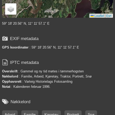
Leaflet
|
Esri
59° 18' 20.56" N, 11° 11' 57.1" E

EXIF metadata
GPS koordinater
: 59° 18' 20.56" N, 11° 11' 57.1" E

IPTC metadata
Overskrift
: Gammel og ny tid møtes i tømmerhogsten
Nøkkelord
: Familie, Arbeid, Kjøretøy, Traktor, Portrett, Snø
Opphavsrett
: Varteig Historielags Fotosamling
Notat
: Kalenderen februar 1996.

Nøkkelord
Arbeid
Familie
Kjøretøy
Portrett
Snø