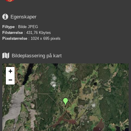

Egenskaper
Filtype
: Bilde JPEG
Filstørrelse
: 431,76 Kbytes
Pixelstørrelse
: 1024 x 695 pixels

Bildeplassering på kart
+
−