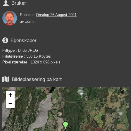

Bruker
Publisert
Onsdag 25 August 2021
av
admin

Egenskaper
Filtype
: Bilde JPEG
Filstørrelse
: 558,15 Kbytes
Pixelstørrelse
: 1024 x 698 pixels

Bildeplassering på kart
+
−