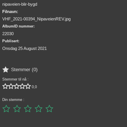
nipaveien-blir-bygd
Filnavn:
VHF_2021-00394_NipaveienREV.jpg
AlbumID nummer:
22030
Publisert:
Onsdag 25 August 2021

Stemmer (
0
)
Stemmer til nå :





0,0
Din stemme :




