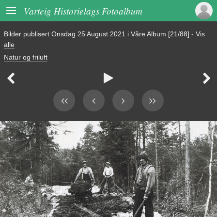

Varteig Historielags Fotoalbum
Bilder publisert
Onsdag 25 August 2021
i
Våre Album
[21/88]
-
Vis
alle
Natur og friluft


