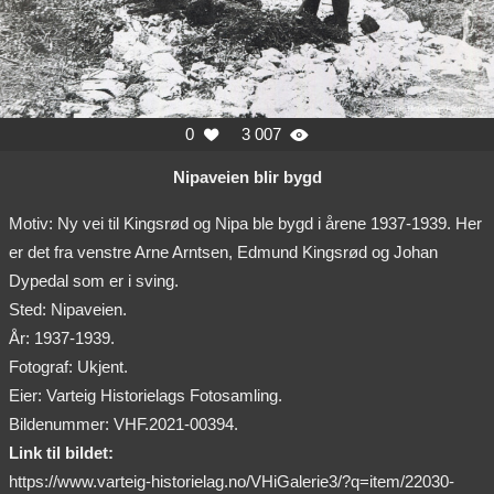
0
3 007


Nipaveien blir bygd
Motiv: Ny vei til Kingsrød og Nipa ble bygd i årene 1937-1939. Her
er det fra venstre Arne Arntsen, Edmund Kingsrød og Johan
Dypedal som er i sving.
Sted: Nipaveien.
År: 1937-1939.
Fotograf: Ukjent.
Eier: Varteig Historielags Fotosamling.
Bildenummer: VHF.2021-00394.
Link til bildet:
https://www.varteig-historielag.no/VHiGalerie3/?q=item/22030-