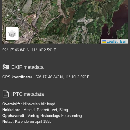
Leaflet
|
Esri
59° 17' 46.84" N, 11° 10' 2.59" E

EXIF metadata
GPS koordinater
: 59° 17' 46.84" N, 11° 10' 2.59" E

IPTC metadata
Overskrift
: Nipaveien blir bygd
Nøkkelord
: Arbeid, Portrett, Vei, Skog
Opphavsrett
: Varteig Historielags Fotosamling
Notat
: Kalenderen april 1995.