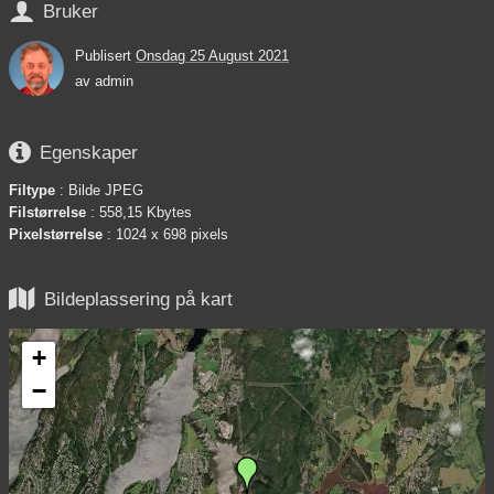

Bruker
Publisert
Onsdag 25 August 2021
av
admin

Egenskaper
Filtype
: Bilde JPEG
Filstørrelse
: 558,15 Kbytes
Pixelstørrelse
: 1024 x 698 pixels

Bildeplassering på kart
+
−