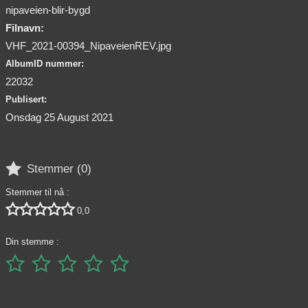
nipaveien-blir-bygd
Filnavn:
VHF_2021-00394_NipaveienREV.jpg
AlbumID nummer:
22032
Publisert:
Onsdag 25 August 2021

Stemmer (
0
)
Stemmer til nå :





0,0
Din stemme :




