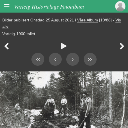

Varteig Historielags Fotoalbum
Bilder publisert
Onsdag 25 August 2021
i
Våre Album
[19/88]
-
Vis
alle
Varteig-1900 tallet


