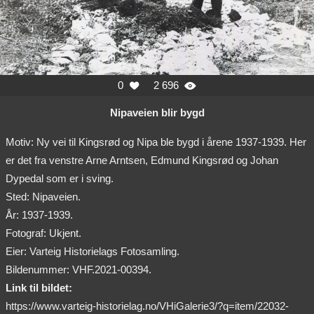
0
2 696


Nipaveien blir bygd
Motiv: Ny vei til Kingsrød og Nipa ble bygd i årene 1937-1939. Her
er det fra venstre Arne Arntsen, Edmund Kingsrød og Johan
Dypedal som er i sving.
Sted: Nipaveien.
År: 1937-1939.
Fotograf: Ukjent.
Eier: Varteig Historielags Fotosamling.
Bildenummer: VHF.2021-00394.
Link til bildet:
https://www.varteig-historielag.no/VHiGalerie3/?q=item/22032-