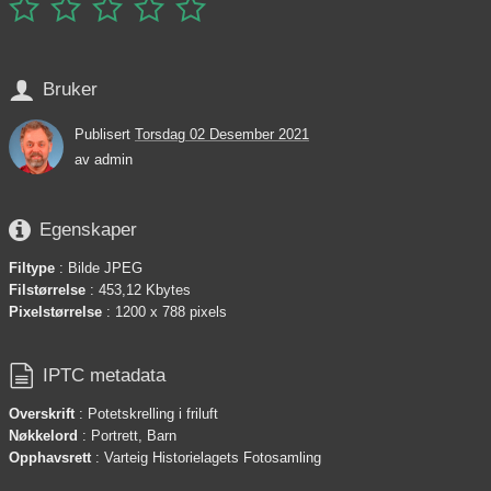






Bruker
Publisert
Torsdag 02 Desember 2021
av
admin

Egenskaper
Filtype
: Bilde JPEG
Filstørrelse
: 453,12 Kbytes
Pixelstørrelse
: 1200 x 788 pixels

IPTC metadata
Overskrift
: Potetskrelling i friluft
Nøkkelord
: Portrett, Barn
Opphavsrett
: Varteig Historielagets Fotosamling