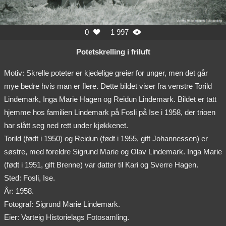
0
1 997


Potetskrelling i friluft
Motiv: Skrelle poteter er kjedelige greier for unger, men det går
mye bedre hvis man er flere. Dette bildet viser fra venstre Torild
Lindemark, Inga Marie Hagen og Reidun Lindemark. Bildet er tatt
hjemme hos familien Lindemark på Fosli på Ise i 1958, der trioen
har slått seg ned rett under kjøkkenet.
Torild (født i 1950) og Reidun (født i 1955, gift Johannessen) er
søstre, med foreldre Sigrund Marie og Olav Lindemark. Inga Marie
(født i 1951, gift Brenne) var datter til Kari og Sverre Hagen.
Sted: Fosli, Ise.
År: 1958.
Fotograf: Sigrund Marie Lindemark.
Eier: Varteig Historielags Fotosamling.