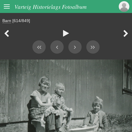

Varteig Historielags Fotoalbum
Barn
[614/849]


