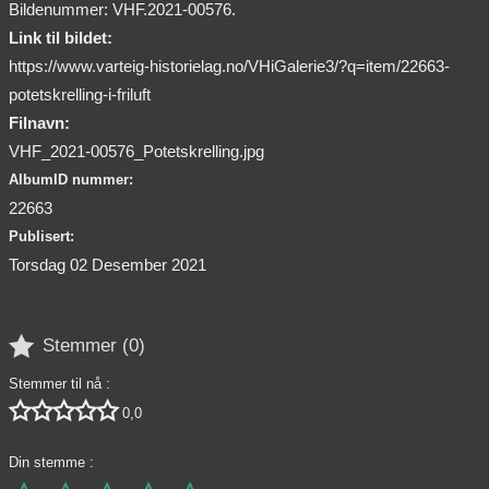
Bildenummer: VHF.2021-00576.
Link til bildet:
https://www.varteig-historielag.no/VHiGalerie3/?q=item/22663-
potetskrelling-i-friluft
Filnavn:
VHF_2021-00576_Potetskrelling.jpg
AlbumID nummer:
22663
Publisert:
Torsdag 02 Desember 2021

Stemmer (
0
)
Stemmer til nå :





0,0
Din stemme :