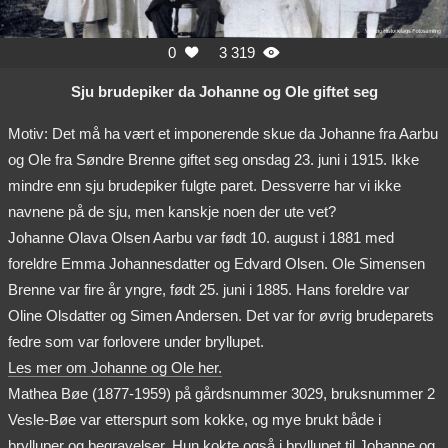
0
3 319


Sju brudepiker da Johanne og Ole giftet seg
Motiv: Det må ha vært et imponerende skue da Johanne fra Aarbu
og Ole fra Søndre Brenne giftet seg onsdag 23. juni i 1915. Ikke
mindre enn sju brudepiker fulgte paret. Dessverre har vi ikke
navnene på de sju, men kanskje noen der ute vet?
Johanne Olava Olsen Aarbu var født 10. august i 1881 med
foreldre Emma Johannesdatter og Edvard Olsen. Ole Simensen
Brenne var fire år yngre, født 25. juni i 1885. Hans foreldre var
Oline Olsdatter og Simen Andersen. Det var for øvrig brudeparets
fedre som var forlovere under bryllupet.
Les mer om Johanne og Ole her.
Mathea Bøe (1877-1959) på gårdsnummer 3029, bruksnummer 2
Vesle-Bøe var etterspurt som kokke, og mye brukt både i
brylluper og begravelser. Hun kokte også i bryllupet til Johanne og