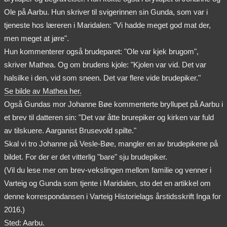
Ole på Aarbu. Hun skriver til svigerinnen sin Gunda, som var i
tjeneste hos læreren i Maridalen: "Vi hadde meget god mat der,
men meget at jøre".
Hun kommenterer også brudeparet: "Ole var kjek brugom",
skriver Mathea. Og om brudens kjole: "Kjolen var vid. Det var
halsilke i den, vid som sneen. Det var flere vide brudepiker."
Se bilde av Mathea her.
Også Gundas mor Johanne Bøe kommenterte bryllupet på Aarbu i
et brev til datteren sin: "Det var åtte brurepiker og kirken var fuld
av tilskuere. Aarganist Brusevold spilte."
Skal vi tro Johanne på Vesle-Bøe, mangler en av brudepikene på
bildet. For der er det vitterlig "bare" sju brudepiker.
(Vil du lese mer om brev-vekslingen mellom familie og venner i
Varteig og Gunda som tjente i Maridalen, sto det en artikkel om
denne korrespondansen i Varteig Historielags årstidsskrift Inga for
2016.)
Sted: Aarbu.