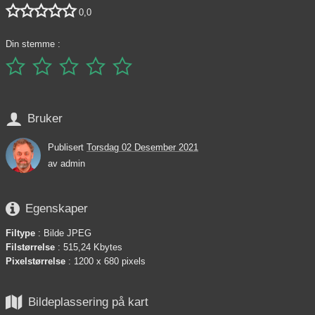





0,0
Din stemme :






Bruker
Publisert
Torsdag 02 Desember 2021
av
admin

Egenskaper
Filtype
: Bilde JPEG
Filstørrelse
: 515,24 Kbytes
Pixelstørrelse
: 1200 x 680 pixels

Bildeplassering på kart