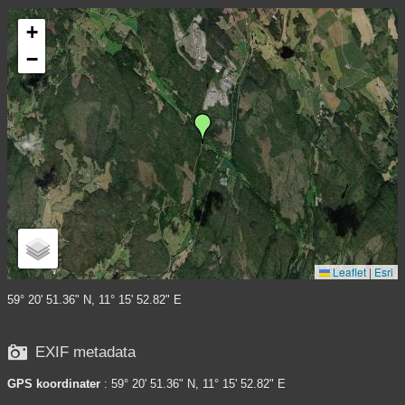
+
−
Leaflet
|
Esri
59° 20' 51.36" N, 11° 15' 52.82" E

EXIF metadata
GPS koordinater
: 59° 20' 51.36" N, 11° 15' 52.82" E