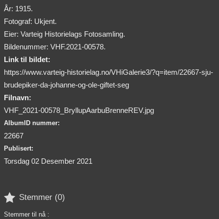
År: 1915.
Fotograf: Ukjent.
Eier: Varteig Historielags Fotosamling.
Bildenummer: VHF.2021-00578.
Link til bildet:
https://www.varteig-historielag.no/VHiGalerie3/?q=item/22667-sju-
brudepiker-da-johanne-og-ole-giftet-seg
Filnavn:
VHF_2021-00578_BryllupAarbuBrenneREV.jpg
AlbumID nummer:
22667
Publisert:
Torsdag 02 Desember 2021

Stemmer (
0
)
Stemmer til nå :