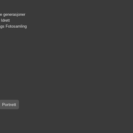
re generasjoner
 Idrett
lags Fotosamling
Portrett