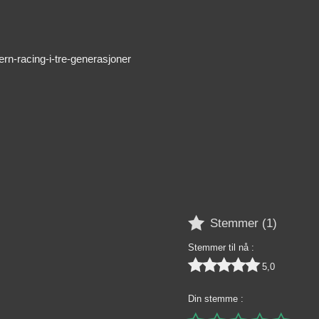
rn-racing-i-tre-generasjoner

Stemmer (
1
)
Stemmer til nå :





5,0
Din stemme :