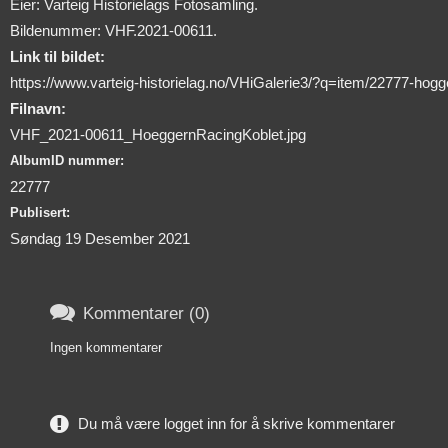
Eier: Varteig Historielags Fotosamling.
Bildenummer: VHF.2021-00611.
Link til bildet:
https://www.varteig-historielag.no/VHiGalerie3/?q=item/22777-hogge
Filnavn:
VHF_2021-00611_HoeggernRacingKoblet.jpg
AlbumID nummer:
22777
Publisert:
Søndag 19 Desember 2021

Kommentarer (0)
Ingen kommentarer
Du må være logget inn for å skrive kommentarer