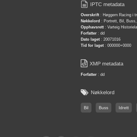

IPTC metadata
Overskrift
: Høggern Racing i t
Nøkkelord
: Portrett, Bil, Buss,
Opphavsrett
: Varteig Historie
Forfatter
: dd
Dato laget
: 20071016
Tid for laget
: 000000+0000

XMP metadata
Forfatter
: dd

Nøkkelord
Bil
Buss
Idrett