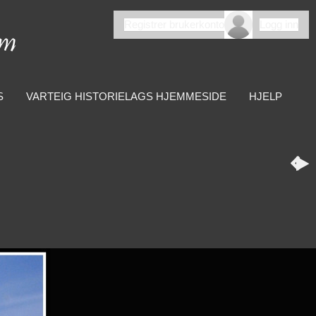
Registrer brukerkonto
Logg inn
S
VARTEIG HISTORIELAGS HJEMMESIDE
HJELP

