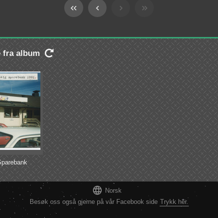
e fra album

Sparebank

Norsk
Besøk oss også gjerne på vår Facebook side
Trykk her.