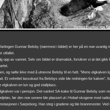
artingen Gunnar Belsby (nærmest i bildet) er her på en noe uvanlig
 utfallet.
elg opp av vannet. Selv om bildet er dramatisk, forsikrer vi at det gik
artet.
, og nølte ikke med å utnevne Belsby til en helt. "Mens elgkalven kj
. Et velrettet lassokast fra Belsbys side ble redningen for kalven", for
 elgkalven en lun og god stallplass.
lgkalven var i pensjon. Det vanket SA-kake til Gunnar Belsby som re
 seljeløv, før den noe senere ble plassert ut i Hobøl-skogene med radi
annstasjonen i Sarpsborg. Han steg i gradene og ble brannmester. Ve