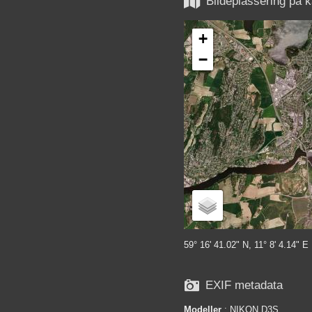

Bildeplassering på k
+
−
59° 16' 41.02" N, 11° 8' 4.14" E

EXIF metadata
Modeller
:
NIKON D3S