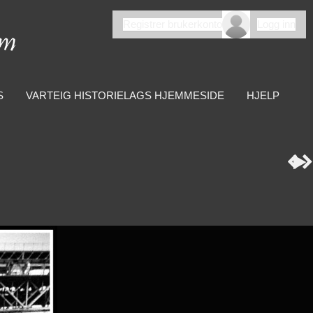
Registrer brukerkonto
Logg inn
S
VARTEIG HISTORIELAGS HJEMMESIDE
HJELP


