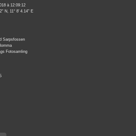
018 à 12:09:12
2" N, 11° 8' 4.14" E
d Sarpsfossen
 Glomma
lags Fotosamling
5