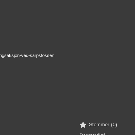
ningsaksjon-ved-sarpsfossen

Stemmer (
0
)