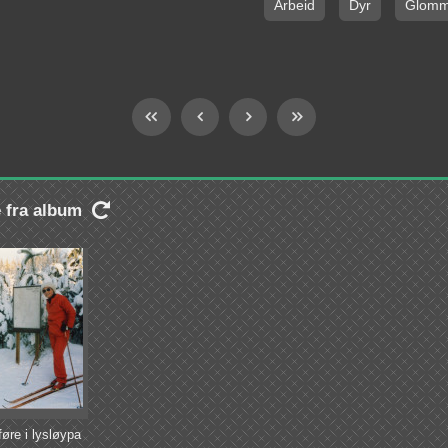
Arbeid
Dyr
Glom
e fra album

føre i lysløypa