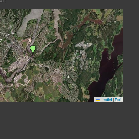
art
Leaflet
|
Esri