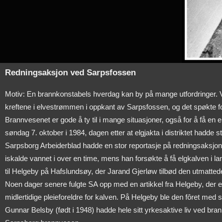
Redningsaksjon ved Sarpsfossen
Motiv: En brannkonstabels hverdag kan by på mange utfordringer. V
kreftene i elvestrømmen i oppkant av Sarpsfossen, og det spøkte for
Brannvesenet er gode å ty til i mange situasjoner, også for å få en 
søndag 7. oktober i 1984, dagen etter at elgjakta i distriktet hadde st
Sarpsborg Arbeiderblad hadde en stor reportasje på redningsaksjonen
iskalde vannet i over en time, mens han forsøkte å få elgkalven i land
til Helgeby på Hafslundsøy, der Jarand Gjerløw tilbød den utmattede
Noen dager senere fulgte SA opp med en artikkel fra Helgeby, der e
midlertidige pleieforeldre for kalven. På Helgeby ble den fôret med
Gunnar Belsby (født i 1948) hadde hele sitt yrkesaktive liv ved br