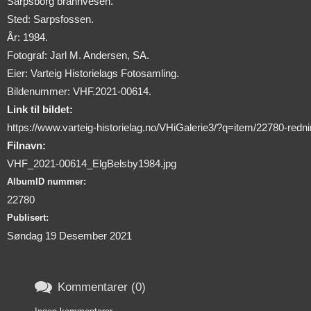
Sarpsborg brannvesen.
Sted: Sarpsfossen.
År: 1984.
Fotograf: Jarl M. Andersen, SA.
Eier: Varteig Historielags Fotosamling.
Bildenummer: VHF.2021-00614.
Link til bildet:
https://www.varteig-historielag.no/VHiGalerie3/?q=item/22780-red
Filnavn:
VHF_2021-00614_ElgBelsby1984.jpg
AlbumID nummer:
22780
Publisert:
Søndag 19 Desember 2021

Kommentarer (0)