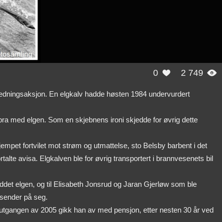
0
2 749


 redningsaksjon. En elgkalv hadde høsten 1984 undervurdert
k bra med elgen. Som en skjebnens ironi skjedde for øvrig dette
empet fortvilet mot strøm og utmattelse, sto Belsby barbent i det
talte avisa. Elgkalven ble for øvrig transportert i brannvesenets bil
ddet elgen, og til Elisabeth Jonsrud og Jaran Gjerløw som ble
osender på seg.
d utgangen av 2005 gikk han av med pensjon, etter nesten 30 år ved