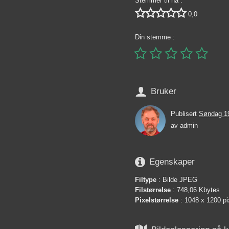
Stemmer til nå :





0,0
Din stemme :






Bruker
Publisert
Søndag 1
av
admin

Egenskaper
Filtype
: Bilde JPEG
Filstørrelse
: 748,06 Kbytes
Pixelstørrelse
: 1048 x 1200 pi