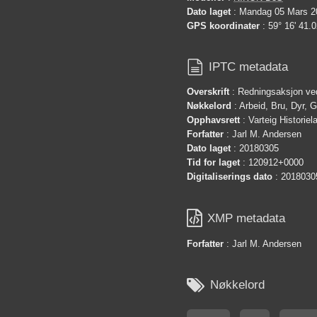
Dato laget
: Mandag 05 Mars 2
GPS koordinater
: 59° 16' 41.0

IPTC metadata
Overskrift
: Redningsaksjon ve
Nøkkelord
: Arbeid, Bru, Dyr,
Opphavsrett
: Varteig Historie
Forfatter
: Jarl M. Andersen
Dato laget
: 20180305
Tid for laget
: 120912+0000
Digitaliserings dato
: 2018030

XMP metadata
Forfatter
: Jarl M. Andersen

Nøkkelord