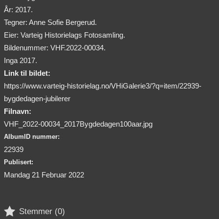
År: 2017.
Tegner: Anne Sofie Bergerud.
Eier: Varteig Historielags Fotosamling.
Bildenummer: VHF.2022-00034.
Inga 2017.
Link til bildet:
https://www.varteig-historielag.no/VHiGalerie3/?q=item/22939-
bygdedagen-jubilerer
Filnavn:
VHF_2022-00034_2017Bygdedagen100aar.jpg
AlbumID nummer:
22939
Publisert:
Mandag 21 Februar 2022

Stemmer (
0
)