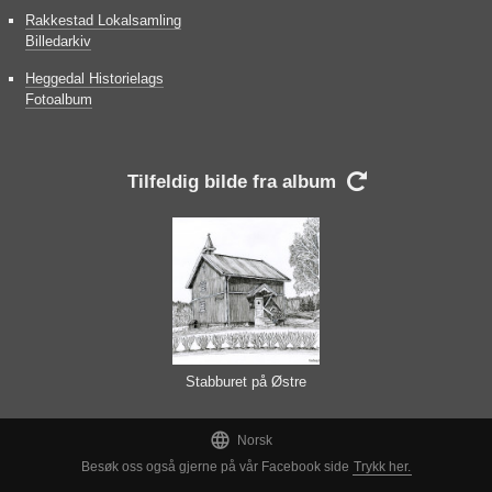
Rakkestad Lokalsamling
Billedarkiv
Heggedal Historielags
Fotoalbum
Tilfeldig bilde fra album

Stabburet på Østre
Spydevold

Norsk
Besøk oss også gjerne på vår Facebook side
Trykk her.