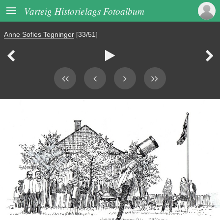

Varteig Historielags Fotoalbum
Anne Sofies Tegninger
[33/51]


