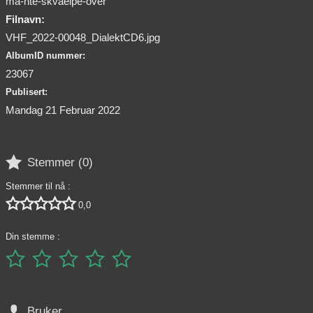
ma-nte-skvaelpe-over
Filnavn:
VHF_2022-00048_DialektCD6.jpg
AlbumID nummer:
23067
Publisert:
Mandag 21 Februar 2022

Stemmer (
0
)
Stemmer til nå :





0,0
Din stemme :






Bruker