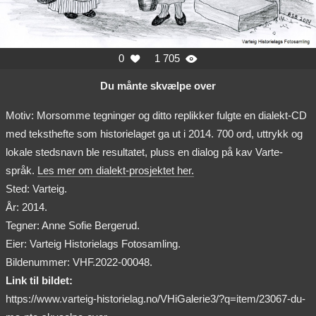
0
1 705


Du månte skvælpe over
Motiv: Morsomme tegninger og ditto replikker fulgte en dialekt-CD
med teksthefte som historielaget ga ut i 2014. 700 ord, uttrykk og
lokale stedsnavn ble resultatet, pluss en dialog på kav Varte-
språk.
Les mer om dialekt-prosjektet her.
Sted: Varteig.
År: 2014.
Tegner: Anne Sofie Bergerud.
Eier: Varteig Historielags Fotosamling.
Bildenummer: VHF.2022-00048.
Link til bildet:
https://www.varteig-historielag.no/VHiGalerie3/?q=item/23067-du-