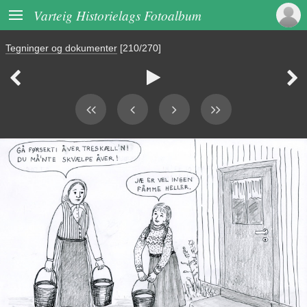

Varteig Historielags Fotoalbum
Tegninger og dokumenter
[210/270]


