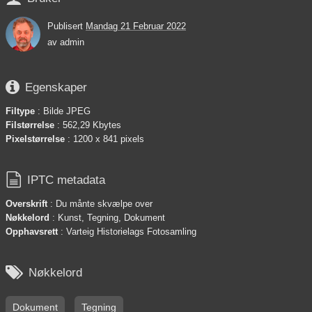
Publisert
Mandag 21 Februar 2022
av
admin

Egenskaper
Filtype
: Bilde JPEG
Filstørrelse
: 562,29 Kbytes
Pixelstørrelse
: 1200 x 841 pixels

IPTC metadata
Overskrift
: Du månte skvælpe over
Nøkkelord
: Kunst, Tegning, Dokument
Opphavsrett
: Varteig Historielags Fotosamling

Nøkkelord
Dokument
Tegning