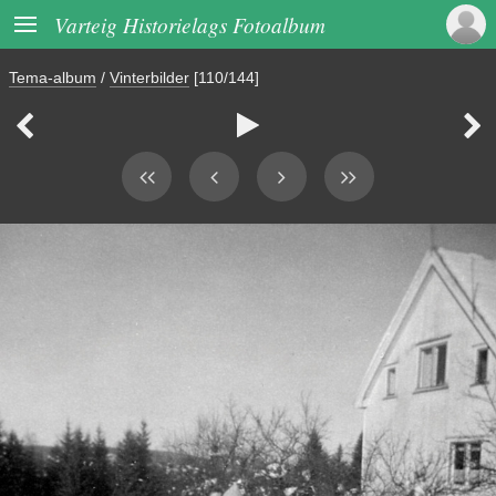

Varteig Historielags Fotoalbum
Tema-album
/
Vinterbilder
[110/144]


