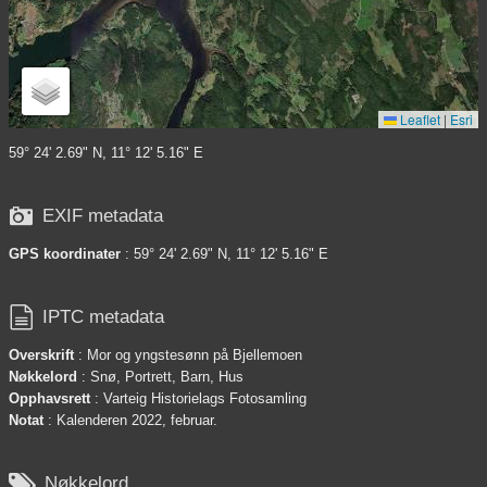
Leaflet
|
Esri
59° 24' 2.69" N, 11° 12' 5.16" E

EXIF metadata
GPS koordinater
: 59° 24' 2.69" N, 11° 12' 5.16" E

IPTC metadata
Overskrift
: Mor og yngstesønn på Bjellemoen
Nøkkelord
: Snø, Portrett, Barn, Hus
Opphavsrett
: Varteig Historielags Fotosamling
Notat
: Kalenderen 2022, februar.

Nøkkelord