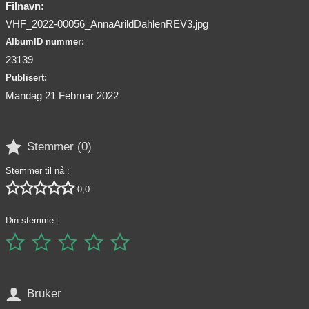
Filnavn:
VHF_2022-00056_AnnaArildDahlenREV3.jpg
AlbumID nummer:
23139
Publisert:
Mandag 21 Februar 2022

Stemmer (
0
)
Stemmer til nå :





0,0
Din stemme :






Bruker