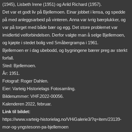
(1945), Lisbeth Irene (1951) og Arild Richard (1957).
Det var et godt liv på Bjellemoen. Einar jobbet i lensa, og spedde
på med anleggsarbeid på vinteren. Anna var ivrig bærplukker, og
var på torget med både bær og egg. Det store problemet var
imidlertid veiforbindelsen. Derfor valgte man å selge Bjellemoen,
og kjøpte i stedet bolig ved Småbergrampa i 1961.
Bjellemoen er i dag ubebodd, og bygningene bærer preg av sterkt
forfall.
Sted: Bjellemoen.
År: 1951.
Fotograf: Roger Dahlen.
Eier: Varteig Historielags Fotosamling.
Bildenummer: VHF.2022-00056.
Kalenderen 2022, februar.
Link til bildet:
https://www.varteig-historielag.no/VHiGalerie3/?q=item/23139-
mor-og-yngstesonn-pa-bjellemoen