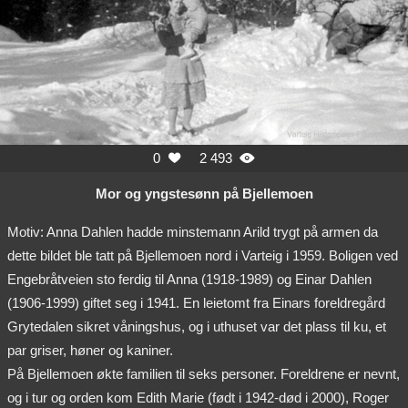
0
2 493


Mor og yngstesønn på Bjellemoen
Motiv: Anna Dahlen hadde minstemann Arild trygt på armen da
dette bildet ble tatt på Bjellemoen nord i Varteig i 1959. Boligen ved
Engebråtveien sto ferdig til Anna (1918-1989) og Einar Dahlen
(1906-1999) giftet seg i 1941. En leietomt fra Einars foreldregård
Grytedalen sikret våningshus, og i uthuset var det plass til ku, et
par griser, høner og kaniner.
På Bjellemoen økte familien til seks personer. Foreldrene er nevnt,
og i tur og orden kom Edith Marie (født i 1942-død i 2000), Roger