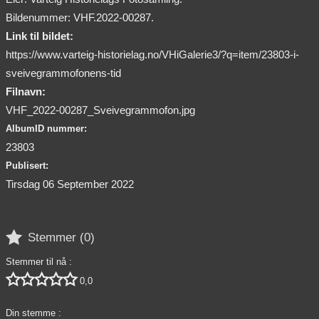
Bildenummer: VHF.2022-00287.
Link til bildet:
https://www.varteig-historielag.no/VHiGalerie3/?q=item/23803-i-
sveivegrammofonens-tid
Filnavn:
VHF_2022-00287_Sveivegrammofon.jpg
AlbumID nummer:
23803
Publisert:
Tirsdag 06 September 2022

Stemmer (
0
)
Stemmer til nå :





0,0
Din stemme :