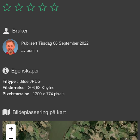






Bruker
Publisert
Tirsdag 06 September 2022
av
admin

Egenskaper
Filtype
: Bilde JPEG
Filstørrelse
: 306,63 Kbytes
Pixelstørrelse
: 1200 x 774 pixels

Bildeplassering på kart
+
−