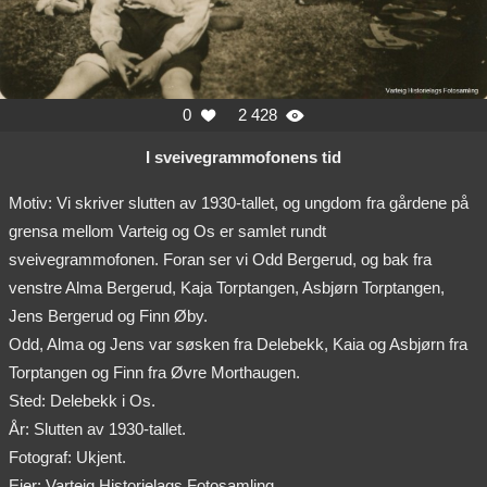
0
2 428


I sveivegrammofonens tid
Motiv: Vi skriver slutten av 1930-tallet, og ungdom fra gårdene på
grensa mellom Varteig og Os er samlet rundt
sveivegrammofonen. Foran ser vi Odd Bergerud, og bak fra
venstre Alma Bergerud, Kaja Torptangen, Asbjørn Torptangen,
Jens Bergerud og Finn Øby.
Odd, Alma og Jens var søsken fra Delebekk, Kaia og Asbjørn fra
Torptangen og Finn fra Øvre Morthaugen.
Sted: Delebekk i Os.
År: Slutten av 1930-tallet.
Fotograf: Ukjent.
Eier: Varteig Historielags Fotosamling.