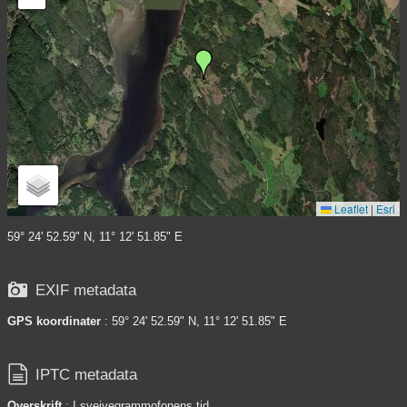
Leaflet
|
Esri
59° 24' 52.59" N, 11° 12' 51.85" E

EXIF metadata
GPS koordinater
: 59° 24' 52.59" N, 11° 12' 51.85" E

IPTC metadata
Overskrift
: I sveivegrammofonens tid