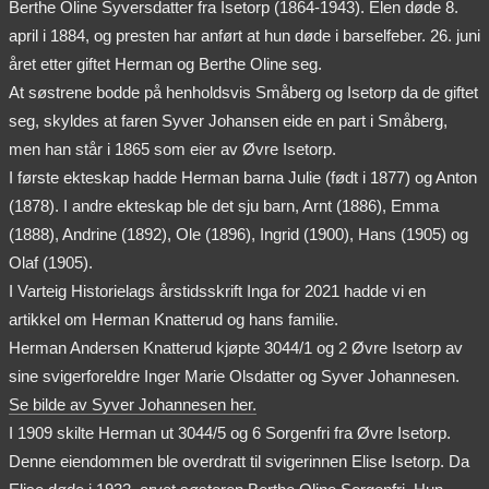
Berthe Oline Syversdatter fra Isetorp (1864-1943). Elen døde 8.
april i 1884, og presten har anført at hun døde i barselfeber. 26. juni
året etter giftet Herman og Berthe Oline seg.
At søstrene bodde på henholdsvis Småberg og Isetorp da de giftet
seg, skyldes at faren Syver Johansen eide en part i Småberg,
men han står i 1865 som eier av Øvre Isetorp.
I første ekteskap hadde Herman barna Julie (født i 1877) og Anton
(1878). I andre ekteskap ble det sju barn, Arnt (1886), Emma
(1888), Andrine (1892), Ole (1896), Ingrid (1900), Hans (1905) og
Olaf (1905).
I Varteig Historielags årstidsskrift Inga for 2021 hadde vi en
artikkel om Herman Knatterud og hans familie.
Herman Andersen Knatterud kjøpte 3044/1 og 2 Øvre Isetorp av
sine svigerforeldre Inger Marie Olsdatter og Syver Johannesen.
Se bilde av Syver Johannesen her.
I 1909 skilte Herman ut 3044/5 og 6 Sorgenfri fra Øvre Isetorp.
Denne eiendommen ble overdratt til svigerinnen Elise Isetorp. Da