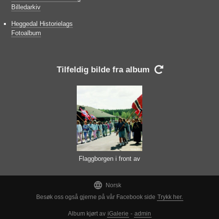
Billedarkiv
Heggedal Historielags
Fotoalbum
Tilfeldig bilde fra album

Flaggborgen i front av
barnetoget

Norsk
Besøk oss også gjerne på vår Facebook side
Trykk her.
Album kjørt av
iGalerie
-
admin