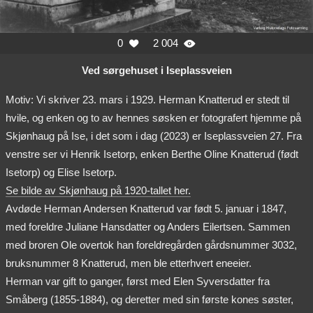
0
2 004


Ved sørgehuset i Iseplassveien
Motiv: Vi skriver 23. mars i 1929. Herman Knatterud er stedt til
hvile, og enken og to av hennes søsken er fotografert hjemme på
Skjønhaug på Ise, i det som i dag (2023) er Iseplassveien 27. Fra
venstre ser vi Henrik Isetorp, enken Berthe Oline Knatterud (født
Isetorp) og Elise Isetorp.
Se bilde av Skjønhaug på 1920-tallet her.
Avdøde Herman Andersen Knatterud var født 5. januar i 1847,
med foreldre Juliane Hansdatter og Anders Eilertsen. Sammen
med broren Ole overtok han foreldregården gårdsnummer 3032,
bruksnummer 8 Knatterud, men ble etterhvert eneeier.
Herman var gift to ganger, først med Elen Syversdatter fra
Småberg (1855-1884), og deretter med sin første kones søster,