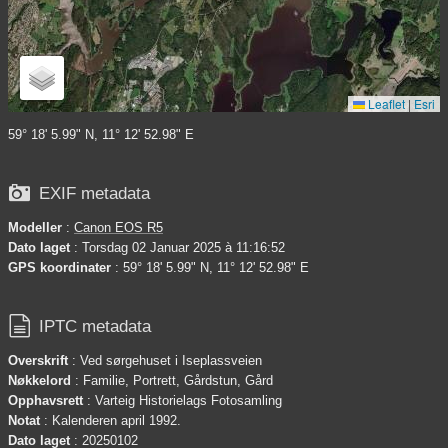
Leaflet
|
Esri
59° 18' 5.99" N, 11° 12' 52.98" E

EXIF metadata
Modeller
:
Canon EOS R5
Dato laget
: Torsdag 02 Januar 2025 à 11:16:52
GPS koordinater
: 59° 18' 5.99" N, 11° 12' 52.98" E

IPTC metadata
Overskrift
: Ved sørgehuset i Iseplassveien
Nøkkelord
: Familie, Portrett, Gårdstun, Gård
Opphavsrett
: Varteig Historielags Fotosamling
Notat
: Kalenderen april 1992.
Dato laget
: 20250102