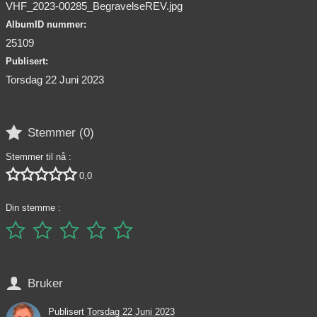
VHF_2023-00285_BegravelseREV.jpg
AlbumID nummer:
25109
Publisert:
Torsdag 22 Juni 2023

Stemmer (
0
)
Stemmer til nå :





0,0
Din stemme :






Bruker
Publisert
Torsdag 22 Juni 2023