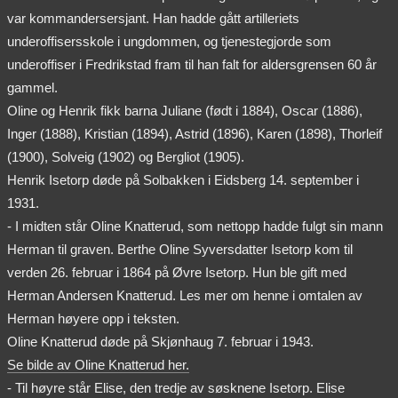
var kommandersersjant. Han hadde gått artilleriets
underoffisersskole i ungdommen, og tjenestegjorde som
underoffiser i Fredrikstad fram til han falt for aldersgrensen 60 år
gammel.
Oline og Henrik fikk barna Juliane (født i 1884), Oscar (1886),
Inger (1888), Kristian (1894), Astrid (1896), Karen (1898), Thorleif
(1900), Solveig (1902) og Bergliot (1905).
Henrik Isetorp døde på Solbakken i Eidsberg 14. september i
1931.
- I midten står Oline Knatterud, som nettopp hadde fulgt sin mann
Herman til graven. Berthe Oline Syversdatter Isetorp kom til
verden 26. februar i 1864 på Øvre Isetorp. Hun ble gift med
Herman Andersen Knatterud. Les mer om henne i omtalen av
Herman høyere opp i teksten.
Oline Knatterud døde på Skjønhaug 7. februar i 1943.
Se bilde av Oline Knatterud her.
- Til høyre står Elise, den tredje av søsknene Isetorp. Elise