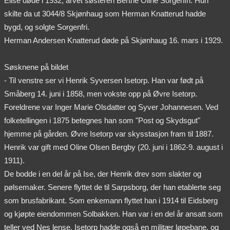
Elise døde i 1932, arvet søsteren Berthe Oline Sorgenfri. Hun
skilte da ut 3044/8 Skjønhaug som Herman Knatterud hadde
bygd, og solgte Sorgenfri.
Herman Andersen Knatterud døde på Skjønhaug 16. mars i 1929.
Søsknene på bildet
- Til venstre ser vi Henrik Syversen Isetorp. Han var født på
Småberg 14. juni i 1858, men vokste opp på Øvre Isetorp.
Foreldrene var Inger Marie Olsdatter og Syver Johannesen. Ved
folketellingen i 1875 betegnes han som "Post og Skydsgut"
hjemme på gården. Øvre Isetorp var skysstasjon fram til 1887.
Henrik var gift med Oline Olsen Bergby (20. juni i 1862-9. august i
1911).
De bodde i en del år på Ise, der Henrik drev som slakter og
pølsemaker. Senere flyttet de til Sarpsborg, der han etablerte seg
som brusfabrikant. Som enkemann flyttet han i 1914 til Eidsberg
og kjøpte eiendommen Solbakken. Han var i en del år ansatt som
teller ved Nes lense. Isetorp hadde også en militær løpebane, og