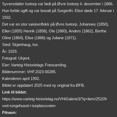
Syversdatter Isetorp var født på Øvre Isetorp 4. desember i 1866.
Hun forble ugift og var bosatt på Sorgenfri. Elise døde 17. februar i
1932.
Det var en stor søskenflokk på Øvre Isetorp. Johannes (1850),
Ellen (1855) Henrik (1858), Ole (1860), Anders (1862), Berthe
Oline (1864), Elise (1866) og Juliane (1871).
Sted: Skjønhaug, Ise.
År: 1929.
Fotograf: Ukjent.
Eier: Varteig Historielags Fotosamling.
Bildenummer: VHF.2023-00285.
Kalenderen april 1992.
Bildet er oppdatert 2025 med ny original fra ØFB.
Link til bildet:
https://www.varteig-historielag.no/VHiGalerie3/?q=item/25109-
ved-sorgehuset-i-iseplassveien
Filnavn: