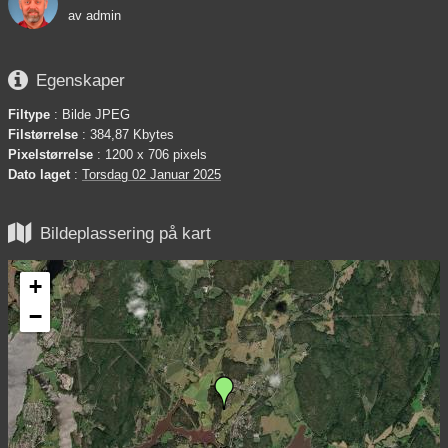
av
admin

Egenskaper
Filtype
: Bilde JPEG
Filstørrelse
: 384,87 Kbytes
Pixelstørrelse
: 1200 x 706 pixels
Dato laget
:
Torsdag 02 Januar 2025

Bildeplassering på kart
+
−