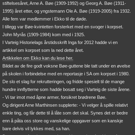
stiftelsesåret, Arne A. Bøe (1909-1992) og Georg A. Bøe (1911-
1995) året etter, og yngstemann Ole A. Bøe (1919-2005) fra 1932.
Alle fem var medlemmer i Ekko til de døde.
I tillegg var Bøe-kvintetten forsterket med en svoger i korpset.
John Myrås (1909-1984) kom med i 1925.
I Varteig Historielags årstidsskrift Inga for 2012 hadde vi en
artikkel om korpset som la ned dette året.
Artikkelen om Ekko kan du lese her.
Bildet av de fire godt voksne Bøe-guttene ble tatt under en øvelse
på skolen i forbindelse med en reportasje i SA om korpset i 1980.
De slo et slag for rekrutteringen, og fridde spesielt til de mange
hundre innflytterne som hadde bosatt seg i Varteig de siste årene.
- Vi tar imot med åpne armer, forsikret brødrene Bøe.
Og dirigent Arne Marthinsen supplerte: - Vi velger å spille relativt
enkle ting, og får dette til å låte som det skal. Synes det er bedre
enn å påta oss store og vanskelige oppgaver som en kanskje
bare delvis vil lykkes med, sa han.