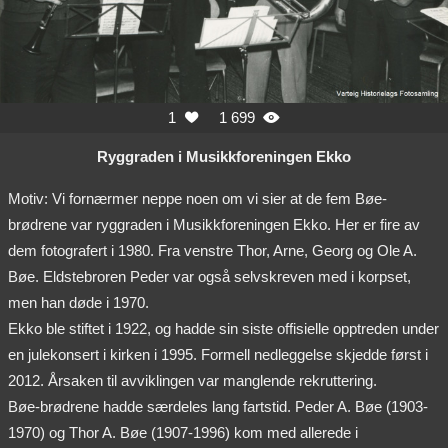
1
1 699


Ryggraden i Musikkforeningen Ekko
Motiv: Vi fornærmer neppe noen om vi sier at de fem Bøe-
brødrene var ryggraden i Musikkforeningen Ekko. Her er fire av
dem fotografert i 1980. Fra venstre Thor, Arne, Georg og Ole A.
Bøe. Eldstebroren Peder var også selvskreven med i korpset,
men han døde i 1970.
Ekko ble stiftet i 1922, og hadde sin siste offisielle opptreden under
en julekonsert i kirken i 1995. Formell nedleggelse skjedde først i
2012. Årsaken til avviklingen var manglende rekruttering.
Bøe-brødrene hadde særdeles lang fartstid. Peder A. Bøe (1903-
1970) og Thor A. Bøe (1907-1996) kom med allerede i