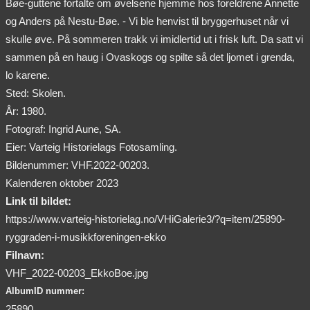
Bøe-guttene fortalte om øvelsene hjemme hos foreldrene Annette
og Anders på Nestu-Bøe. - Vi ble henvist til bryggerhuset når vi
skulle øve. På sommeren trakk vi imidlertid ut i frisk luft. Da satt vi
sammen på en haug i Ovaskogs og spilte så det ljomet i grenda,
lo karene.
Sted: Skolen.
År: 1980.
Fotograf: Ingrid Aune, SA.
Eier: Varteig Historielags Fotosamling.
Bildenummer: VHF.2022-00203.
Kalenderen oktober 2023
Link til bildet:
https://www.varteig-historielag.no/VHiGalerie3/?q=item/25890-
ryggraden-i-musikkforeningen-ekko
Filnavn:
VHF_2022-00203_EkkoBoe.jpg
AlbumID nummer:
25890