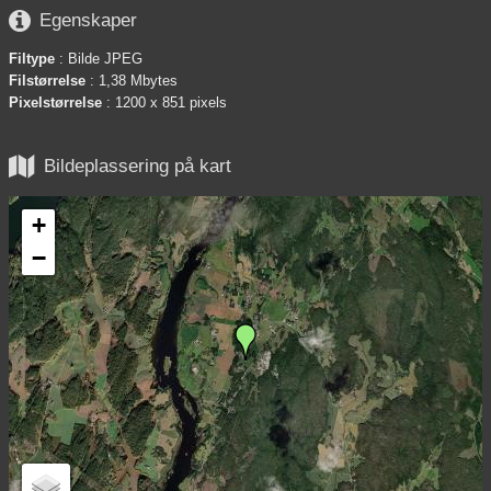

Egenskaper
Filtype
: Bilde JPEG
Filstørrelse
: 1,38 Mbytes
Pixelstørrelse
: 1200 x 851 pixels

Bildeplassering på kart
+
−