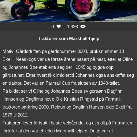
0
1 493


Traktorer som Marshall-hjelp
Motiv: Gårdsdriften på gårdsnummer 3004, bruksnummer 18
Ekeli i Neaskogs var de første årene basert på hest, etter at Oline
og Johannes Bøe etablerte seg der i 1945 og bygde opp
gårdstunet. Etter hvert fikk imidlertid Johannes også anskaffet seg
en traktor. Det var en Farmall Cub fra slutten av 1940-tallet.
På bildet ser vi Oline og Johannes Bøes svigersønn Dagfinn
Hansen og Dagfinns nevø Ole Kristian Ringstad på Farmall-
traktoren omkring 2000. Reidun og Dagfinn Hansen eide Ekeli fra
1979 til 2012.
Traktoren lever fortsatt i beste velgående, og et skilt på Farmallen
forteller at den var et ledd i Marshallhjelpen. Dette var et