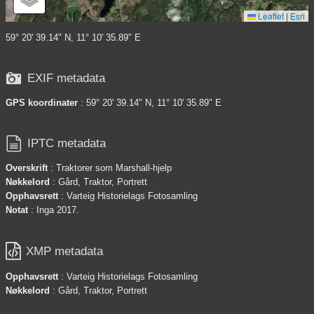
Leaflet
|
Esri
59° 20' 39.14" N, 11° 10' 35.89" E

EXIF metadata
GPS koordinater
: 59° 20' 39.14" N, 11° 10' 35.89" E

IPTC metadata
Overskrift
: Traktorer som Marshall-hjelp
Nøkkelord
: Gård, Traktor, Portrett
Opphavsrett
: Varteig Historielags Fotosamling
Notat
: Inga 2017.

XMP metadata
Opphavsrett
: Varteig Historielags Fotosamling
Nøkkelord
: Gård, Traktor, Portrett