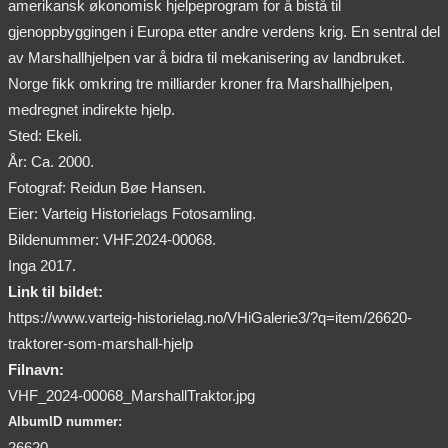
amerikansk økonomisk hjelpeprogram for å bistå til
gjenoppbyggingen i Europa etter andre verdens krig. En sentral del
av Marshallhjelpen var å bidra til mekanisering av landbruket.
Norge fikk omkring tre milliarder kroner fra Marshallhjelpen,
medregnet indirekte hjelp.
Sted: Ekeli.
År: Ca. 2000.
Fotograf: Reidun Bøe Hansen.
Eier: Varteig Historielags Fotosamling.
Bildenummer: VHF.2024-00068.
Inga 2017.
Link til bildet:
https://www.varteig-historielag.no/VHiGalerie3/?q=item/26620-
traktorer-som-marshall-hjelp
Filnavn:
VHF_2024-00068_MarshallTraktor.jpg
AlbumID nummer:
26620